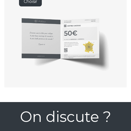
Choisir
On discute ?