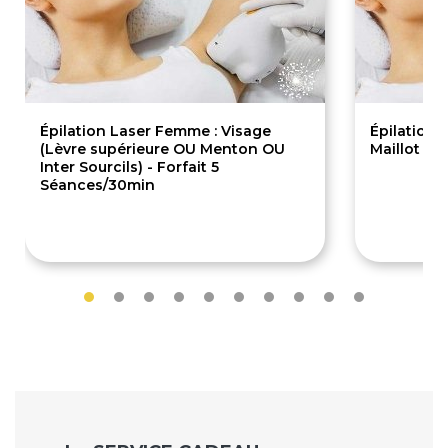
Épilation Laser Femme : Visage
Épilation 
(Lèvre supérieure OU Menton OU
Maillot Br
Inter Sourcils) - Forfait 5
Séances/30min
289€
135.