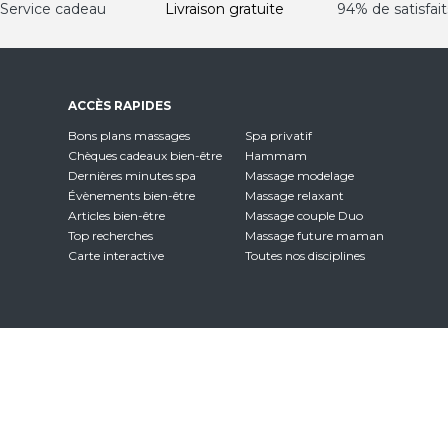
Service cadeau
Livraison gratuite
94% de satisfait
ACCÈS RAPIDES
Bons plans massages
Spa privatif
Chèques cadeaux bien-être
Hammam
Dernières minutes spa
Massage modelage
Évènements bien-être
Massage relaxant
Articles bien-être
Massage couple Duo
Top recherches
Massage future maman
Carte interactive
Toutes nos disciplines