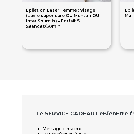
Épilation Laser Femme : Visage
Épil
(Lèvre supérieure OU Menton OU
Mail
Inter Sourcils) - Forfait 5
Séances/30min
289€
1
Le SERVICE CADEAU LeBienEtre.f
Message personnel
Le prix n'apparaît pas