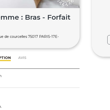
emme : Bras - Forfait
rue de courcelles 75017 PARIS-17E-
PTION
AVIS
n
.