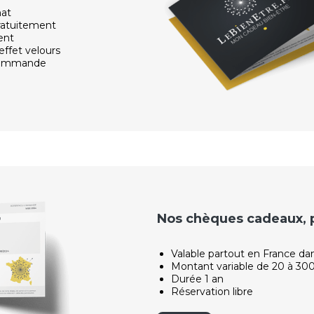
hat
ratuitement
ent
effet velours
 commande
Nos chèques cadeaux, po
Valable partout en France da
Montant variable de 20 à 30
Durée 1 an
Réservation libre