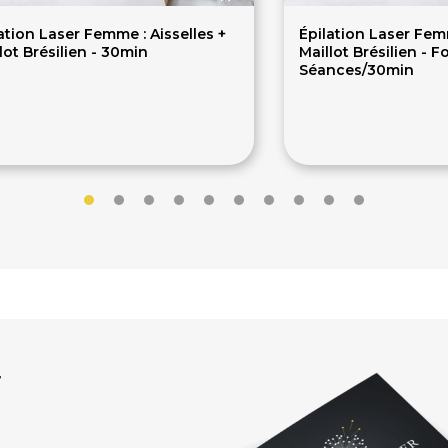
ation Laser Femme : Aisselles +
Épilation Laser Femm
lot Brésilien - 30min
Maillot Brésilien - Fo
Séances/30min
35.40€
677€
r