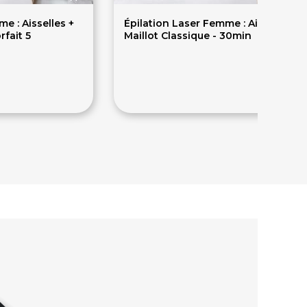
e : Aisselles +
Épilation Laser Femme : Aisselles +
rfait 5
Maillot Classique - 30min
112.20€