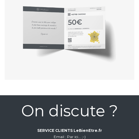
On discute ?
SERVICE CLIENTS LeBienEtre.fr
Email
Par ici... ;-)