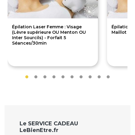
Épilation Laser Femme : Visage
Épilation 
(Lèvre supérieure OU Menton OU
Maillot Br
Inter Sourcils) - Forfait 5
Séances/30min
289€
135.
Le SERVICE CADEAU
LeBienEtre.fr