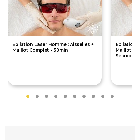
Épilation Laser Homme : Aisselles +
Épilation 
Maillot Complet - 30min
Maillot Co
Séances/
190€
950€