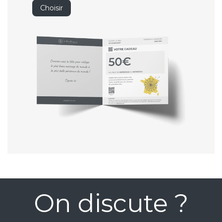
Choisir
On discute ?