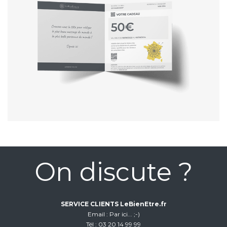
On discute ?
SERVICE CLIENTS LeBienEtre.fr
Email
Par ici... ;-)
Tél
03 20 14 99 99