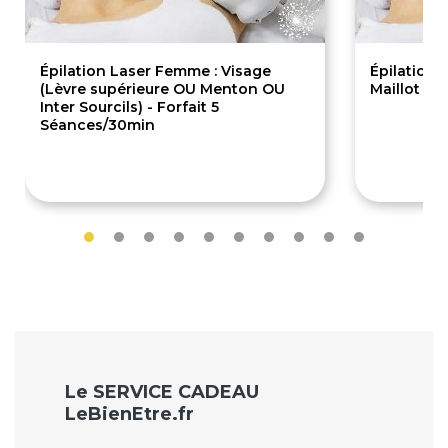
Épilation Laser Femme : Visage
Épilation 
(Lèvre supérieure OU Menton OU
Maillot Br
Inter Sourcils) - Forfait 5
Séances/30min
289€
135.
Le SERVICE CADEAU
LeBienEtre.fr