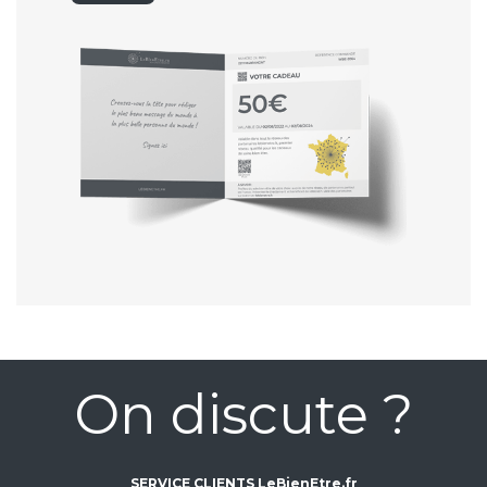
On discute ?
SERVICE CLIENTS LeBienEtre.fr