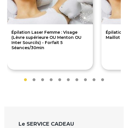
Épilation Laser Femme : Visage
Épilation 
(Lèvre supérieure OU Menton OU
Maillot Br
Inter Sourcils) - Forfait 5
Séances/30min
289€
135.
Le SERVICE CADEAU