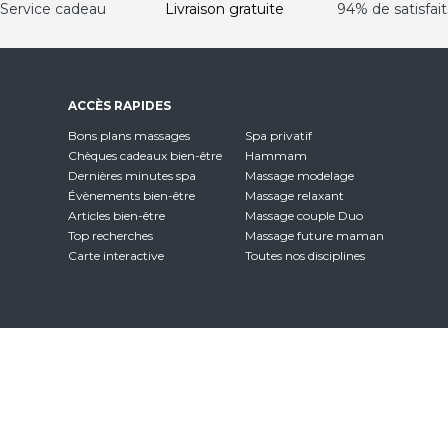
Service cadeau
Livraison gratuite
94% de satisfait
ACCÈS RAPIDES
Bons plans massages
Spa privatif
Chèques cadeaux bien-être
Hammam
Dernières minutes spa
Massage modelage
Évènements bien-être
Massage relaxant
Articles bien-être
Massage couple Duo
Top recherches
Massage future maman
Carte interactive
Toutes nos disciplines