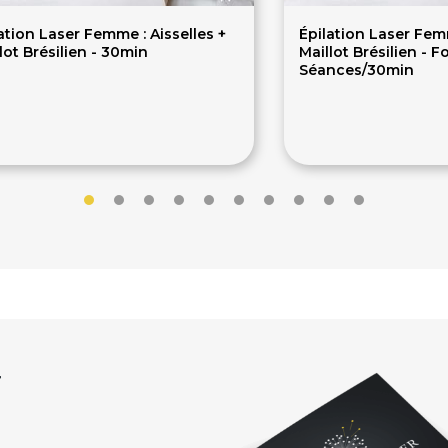
ation Laser Femme : Aisselles +
Épilation Laser Femm
lot Brésilien - 30min
Maillot Brésilien - Fo
Séances/30min
35.40€
677€
r