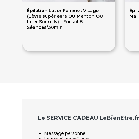
Épilation Laser Femme : Visage
Épil
(Lèvre supérieure OU Menton OU
Mail
Inter Sourcils) - Forfait 5
Séances/30min
289€
1
Le SERVICE CADEAU LeBienEtre.f
Message personnel
Le prix n'apparaît pas