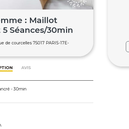
emme : Maillot
t 5 Séances/30min
rue de courcelles 75017 PARIS-17E-
PTION
AVIS
ancré - 30min
.