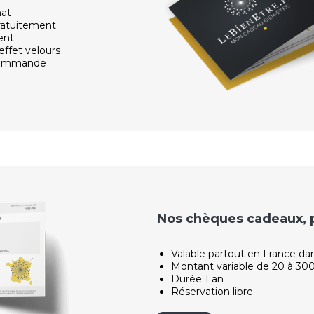
hat
ratuitement
ent
effet velours
 commande
Nos chèques cadeaux, po
Valable partout en France da
Montant variable de 20 à 30
Durée 1 an
Réservation libre