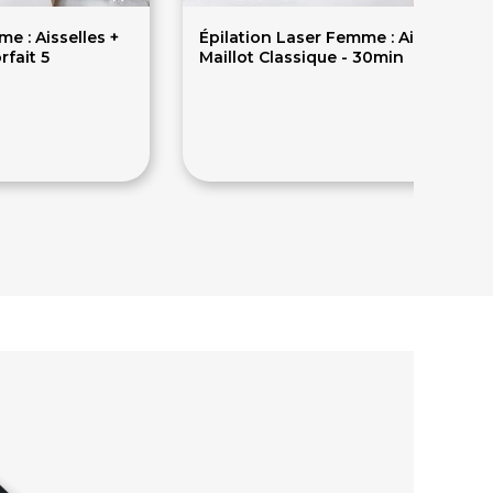
e : Aisselles +
Épilation Laser Femme : Aisselles +
rfait 5
Maillot Classique - 30min
112.20€