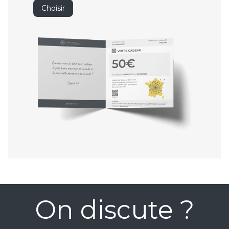
Choisir
On discute ?