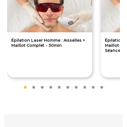
Épilation Laser Homme : Aisselles +
Épilation 
Maillot Complet - 30min
Maillot Co
Séances/
190€
950€