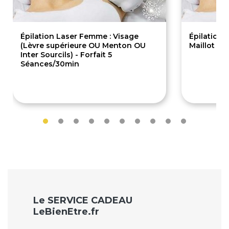
Épilation Laser Femme : Visage
Épilation 
(Lèvre supérieure OU Menton OU
Maillot Br
Inter Sourcils) - Forfait 5
Séances/30min
289€
135.
Le SERVICE CADEAU
LeBienEtre.fr