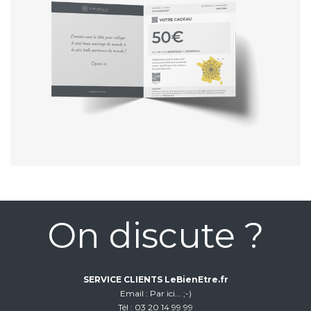
On discute ?
SERVICE CLIENTS LeBienEtre.fr
Email
Par ici... ;-)
Tél
03 20 14 99 99