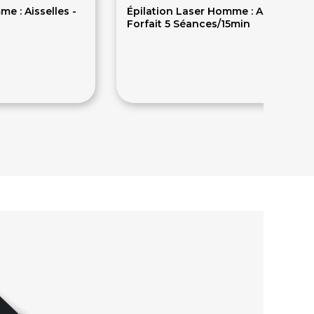
e : Aisselles -
Épilation Laser Homme : Aisselles -
Forfait 5 Séances/15min
289€