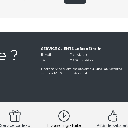
e ?
SERVICE CLIENTS LeBienEtre.fr
Email
Par ici... ;-)
Tél
03 20 14 99 99
Notre service client est ouvert du lundi au vendredi
de 9h à 12h30 et de 14h à 18h
Service cadeau
Livraison gratuite
94% de satisfait