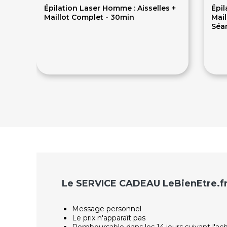
Épilation Laser Homme : Aisselles +
Épil
Maillot Complet - 30min
Mail
Séa
190€
9
Le SERVICE CADEAU LeBienEtre.f
Message personnel
Le prix n'apparaît pas
Remboursable dans les 14 jours suivant l'ac