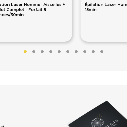
ation Laser Homme : Aisselles +
Épilation Laser Homm
lot Complet - Forfait 5
15min
nces/30min
50€
60.80€
r
hat