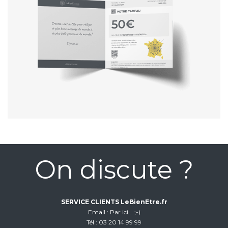
On discute ?
SERVICE CLIENTS LeBienEtre.fr
Email
Par ici... ;-)
Tél
03 20 14 99 99