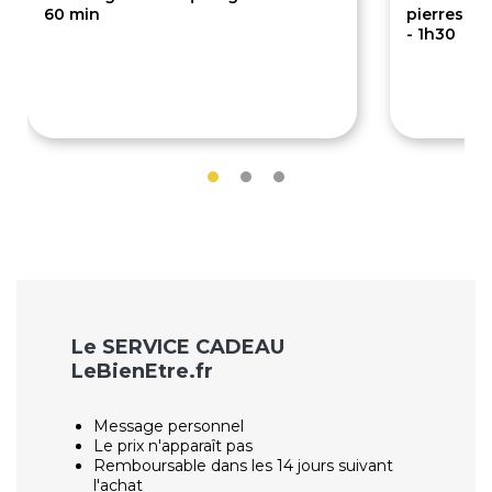
60 min
pierres ch
- 1h30
68€
95€
Le SERVICE CADEAU
LeBienEtre.fr
Message personnel
Le prix n'apparaît pas
Remboursable dans les 14 jours suivant
l'achat