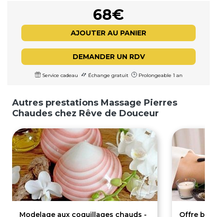
68€
AJOUTER AU PANIER
DEMANDER UN RDV
Service cadeau
Échange gratuit
Prolongeable 1 an
Autres prestations Massage Pierres
Chaudes chez Rêve de Douceur
Modelage aux coquillages chauds -
Offre bien