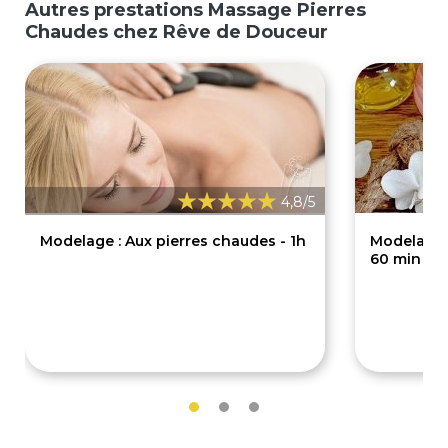
Autres prestations Massage Pierres
Chaudes chez Rêve de Douceur
4,8/5
Modelage : Aux pierres chaudes - 1h
Modelage 
60 min
68€
68€