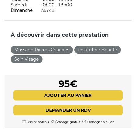
Samedi
10h00 - 18h00
Dimanche
fermé
À découvrir dans cette prestation
Massage Pierres Chaudes
Institut de Beauté
Soin Visage
95€
AJOUTER AU PANIER
DEMANDER UN RDV
Service cadeau
Échange gratuit
Prolongeable 1 an