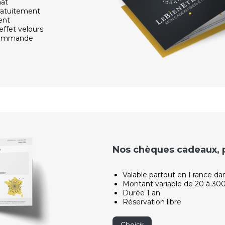
hat
ratuitement
ent
effet velours
 commande
Nos chèques cadeaux, po
Valable partout en France da
Montant variable de 20 à 30
Durée 1 an
Réservation libre