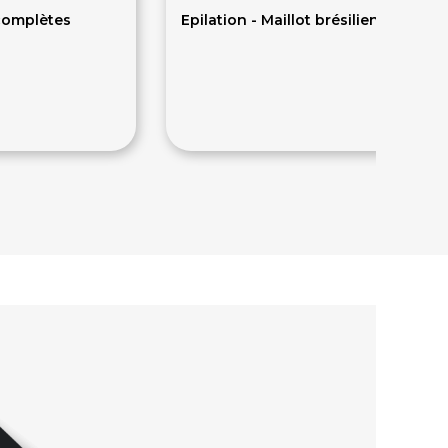
 complètes
Epilation - Maillot brésilien
19€