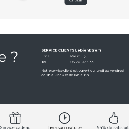
Choisir
e ?
SERVICE CLIENTS LeBienEtre.fr
Email
Par ici... ;-)
Tél
03 20 14 99 99
Notre service client est ouvert du lundi au vendredi
de 9h à 12h30 et de 14h à 18h
Service cadeau
Livraison gratuite
94% de satisfait