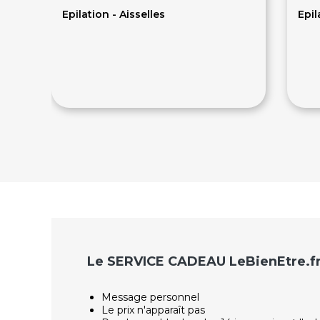
Epilation - Aisselles
Epil
12€
1
Le SERVICE CADEAU LeBienEtre.f
Message personnel
Le prix n'apparaît pas