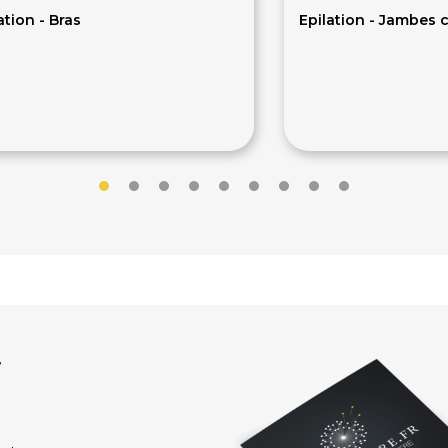
ation - Bras
Epilation - Jambes
7€
24€
r