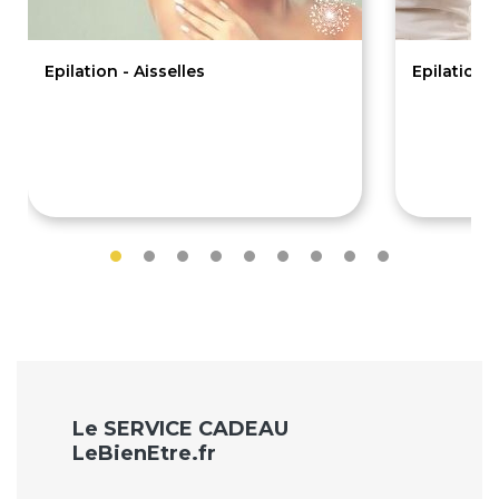
Epilation - Aisselles
Epilation -
12€
17€
Le SERVICE CADEAU
LeBienEtre.fr