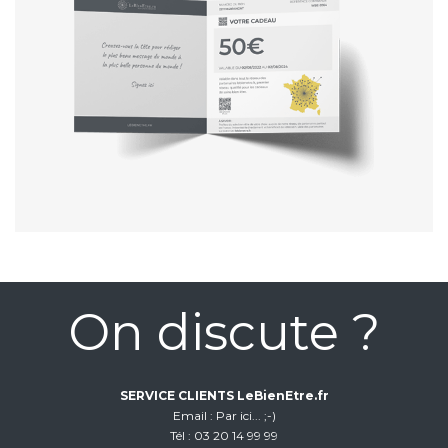
On discute ?
SERVICE CLIENTS LeBienEtre.fr
Email
Par ici... ;-)
Tél
03 20 14 99 99