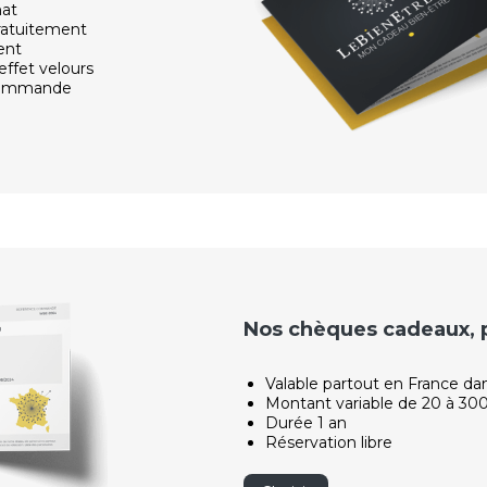
hat
ratuitement
ent
effet velours
 commande
Nos chèques cadeaux, po
Valable partout en France da
Montant variable de 20 à 30
Durée 1 an
Réservation libre