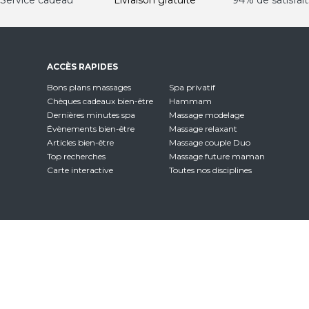
Service cadeau
Livraison gratuite
94% de satisfait
ACCÈS RAPIDES
Bons plans massages
Spa privatif
Chèques cadeaux bien-être
Hammam
Dernières minutes spa
Massage modelage
Évènements bien-être
Massage relaxant
Articles bien-être
Massage couple Duo
Top recherches
Massage future maman
Carte interactive
Toutes nos disciplines