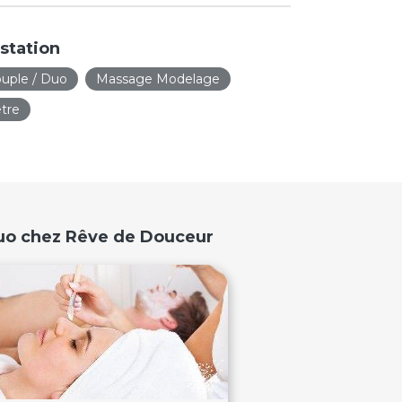
station
uple / Duo
Massage Modelage
tre
Duo chez Rêve de Douceur