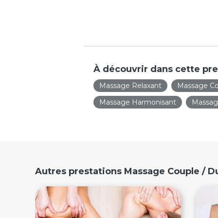
À découvrir dans cette pre
Massage Relaxant
Massage Co
Massage Harmonisant
Massage
Autres prestations Massage Couple / 