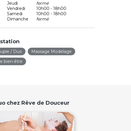
Jeudi
fermé
Vendredi
10h00 - 18h00
Samedi
10h00 - 18h00
Dimanche
fermé
station
uple / Duo
Massage Modelage
 bien-être
Duo chez Rêve de Douceur