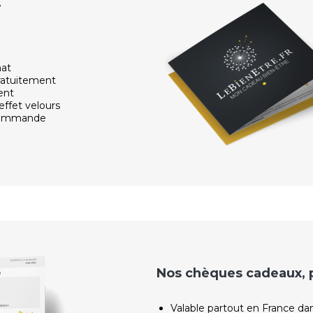
r
hat
ratuitement
ent
effet velours
 commande
Nos chèques cadeaux, po
Valable partout en France da