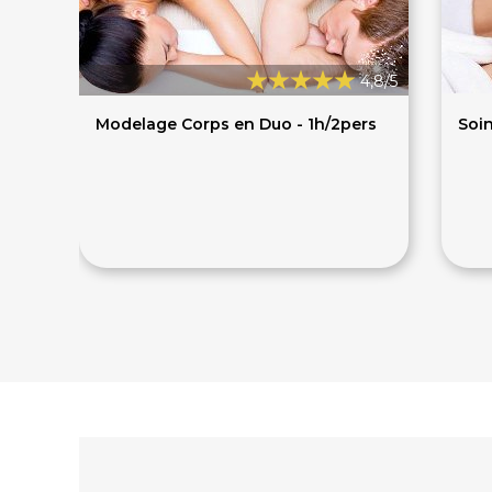
4,8/5
Modelage Corps en Duo - 1h/2pers
Soin
120€
1