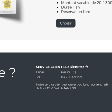
Montant variable de 20 à 30
Durée 1 an
Réservation libre
Choisir
e ?
SERVICE CLIENTS LeBienEtre.fr
Email
Par ici... ;-)
Tél
03 20 14 99 99
Notre service client est ouvert du lundi au vendredi
de 9h à 12h30 et de 14h à 18h