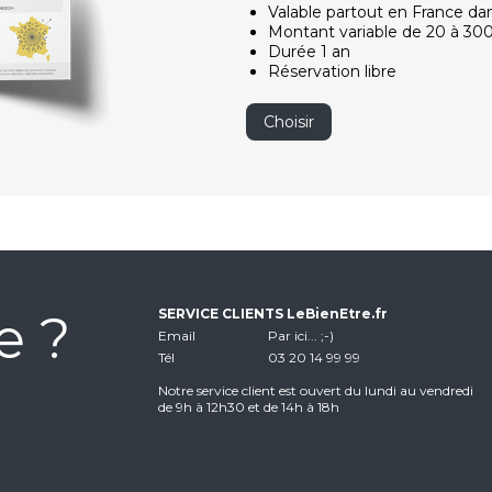
Valable partout en France da
Montant variable de 20 à 30
Durée 1 an
Réservation libre
Choisir
e ?
SERVICE CLIENTS LeBienEtre.fr
Email
Par ici... ;-)
Tél
03 20 14 99 99
Notre service client est ouvert du lundi au vendredi
de 9h à 12h30 et de 14h à 18h