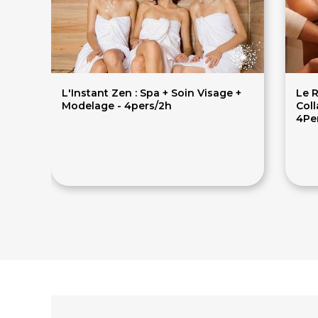
L'Instant Zen : Spa + Soin Visage +
Le R
Modelage - 4pers/2h
Coll
4Pe
400€
4