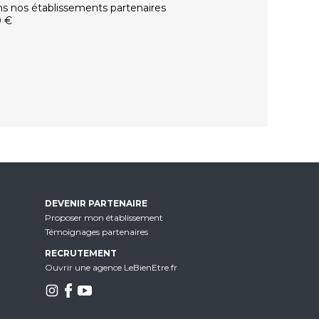
ns nos établissements partenaires
0 €
DEVENIR PARTENAIRE
Proposer mon établissement
Témoignages partenaires
RECRUTEMENT
Ouvrir une agence LeBienEtre.fr