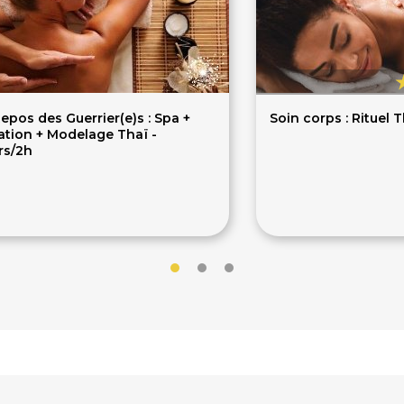
epos des Guerrier(e)s : Spa +
Soin corps : Rituel 
ation + Modelage Thaï -
rs/2h
00€
75€