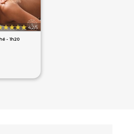
4,2/5
Thé - 1h20