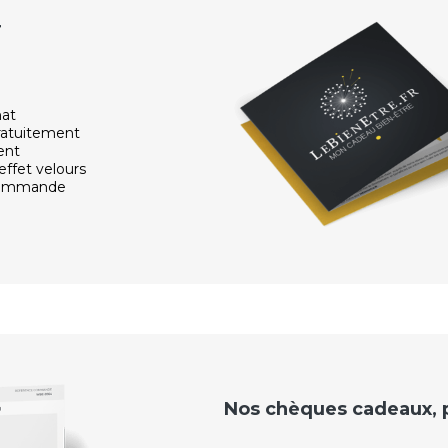
r
hat
ratuitement
ent
effet velours
 commande
Nos chèques cadeaux, po