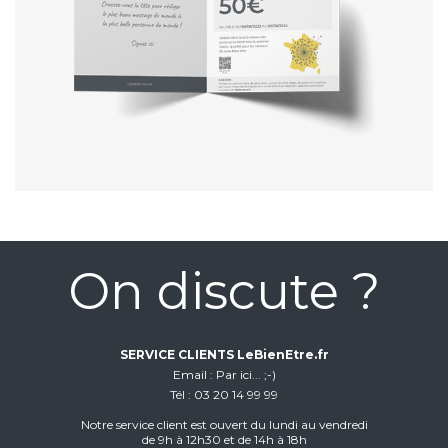
On discute ?
SERVICE CLIENTS LeBienEtre.fr
Email
Par ici... ;-)
Tél
03 20 14 99 99
Notre service client est ouvert du lundi au vendredi
de 9h à 12h30 et de 14h à 18h