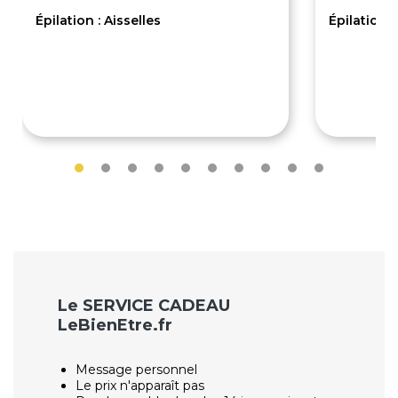
Épilation : Aisselles
Épilation 
15€
17€
Le SERVICE CADEAU
LeBienEtre.fr
Message personnel
Le prix n'apparaît pas