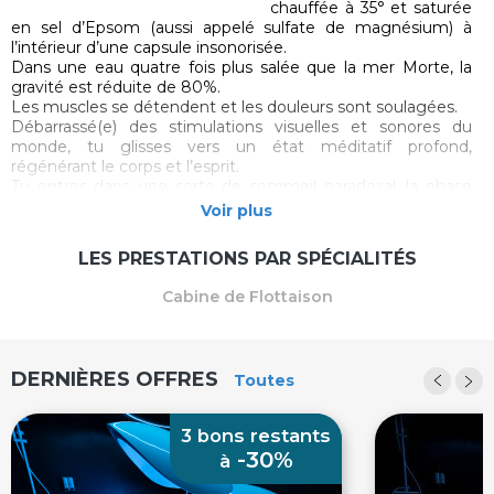
chauffée à 35° et saturée
en sel d’Epsom (aussi appelé sulfate de magnésium) à
l’intérieur d’une capsule insonorisée.
Dans une eau quatre fois plus salée que la mer Morte, la
gravité est réduite de 80%.
Les muscles se détendent et les douleurs sont soulagées.
Débarrassé(e) des stimulations visuelles et sonores du
monde, tu glisses vers un état méditatif profond,
régénérant le corps et l’esprit.
Tu entres dans une sorte de sommeil paradoxal, la phase
récupératrice par excellence pour le mental, qui réduit le
Voir plus
stress, améliore la qualité du sommeil ou encore stimule la
créativité.
LES PRESTATIONS PAR SPÉCIALITÉS
Tu vas en sortir transformé(e) ! Achète tes billets pour
Graviti : la capsule d'isolation sensorielle !
Cabine de Flottaison
Ce qui t'attend :
- Flotte en apesanteur sur une eau chauffée à 35° et
saturée en sel d’Epsom (sulfate de magnésium)
DERNIÈRES OFFRES
- Une capsule totalement insonorisée pour te couper
Toutes
complètement du monde extérieur
- Une ambiance unique avec un décor de science-fiction
3 bons restants
- De nombreux bienfaits physiques et intellectuels (voir la
-30%
liste ci-dessous)
à
- Durée : 1h