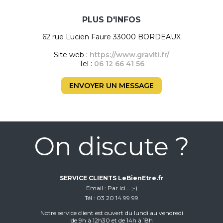
PLUS D'INFOS
62 rue Lucien Faure 33000 BORDEAUX
Site web :
https://www.graviti.fr/
Tel :
06 12 66 41 56
ENVOYER UN MESSAGE
On discute ?
SERVICE CLIENTS LeBienEtre.fr
Email
Par ici... ;-)
Tél
03 20 14 99 99
Notre service client est ouvert du lundi au vendredi
de 9h à 12h30 et de 14h à 18h