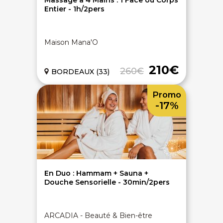
Massage à 4 Mains : 1 Face ou Corps
Entier - 1h/2pers
Maison Mana'O
210€
260€
BORDEAUX (33)
Promo
-17%
En Duo : Hammam + Sauna +
Douche Sensorielle - 30min/2pers
ARCADIA - Beauté & Bien-être