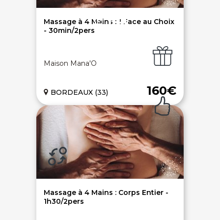
Ouvrir une agence LeBienEtre.fr
Massage à 4 Mains : 1 Face au Choix
- 30min/2pers
Maison Mana'O
Paiement sécurisé
Service cadeau
160€
BORDEAUX (33)
Livraison gratuite
94% de satisfaits
Échange 1 an
Massage à 4 Mains : Corps Entier -
1h30/2pers
LIENS UTILES