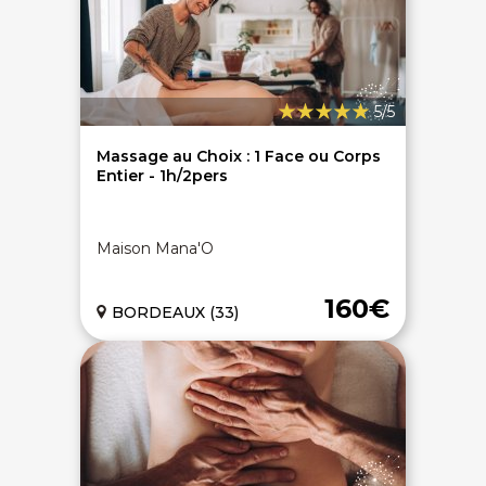
5/5
On discute ?
Massage au Choix : 1 Face ou Corps
Entier - 1h/2pers
SERVICE CLIENTS LeBienEtre.fr
Maison Mana'O
Email
Par ici... ;-)
Tél
03 20 14 99 99
160€
BORDEAUX (33)
Notre service client est ouvert du lundi au vendredi
de 9h à 12h30 et de 14h à 18h
DEVENIR PARTENAIRE
Proposer mon établissement
Témoignages partenaires
RECRUTEMENT