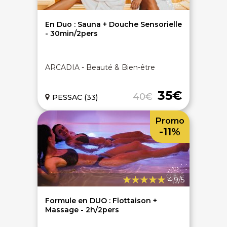
En Duo : Sauna + Douche Sensorielle
- 30min/2pers
ARCADIA - Beauté & Bien-être
35€
40€
PESSAC (33)
Promo
-11%
4,9/5
Formule en DUO : Flottaison +
Massage - 2h/2pers