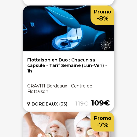
Promo
-8%
Flottaison en Duo : Chacun sa
capsule - Tarif Semaine (Lun-Ven) -
1h
GRAVITI Bordeaux - Centre de
Flottaison
109€
119€
BORDEAUX (33)
Promo
-7%