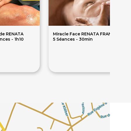
de RENATA
Miracle Face RENATA FRANCA : Cure
nces - 1h10
5 Séances - 30min
300€
375€