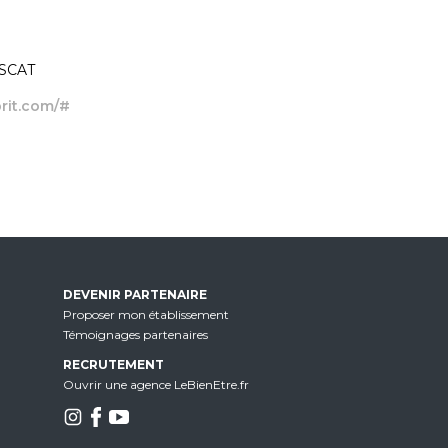
USCAT
prit.com/#
DEVENIR PARTENAIRE
Proposer mon établissement
Témoignages partenaires
RECRUTEMENT
Ouvrir une agence LeBienEtre.fr