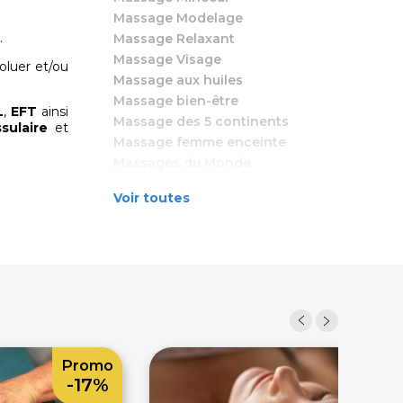
Massage Modelage
.
Massage Relaxant
Massage Visage
oluer et/ou
Massage aux huiles
Massage bien-être
L
,
EFT
ainsi
Massage des 5 continents
sulaire
et
Massage femme enceinte
Massages du Monde
Pressothérapie
Voir toutes
Sauna Infrarouge
Promo
Prom
-17%
-20