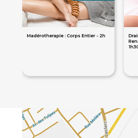
Madérotherapie : Corps Entier - 2h
Dra
Rena
1h3
182€
260€
75