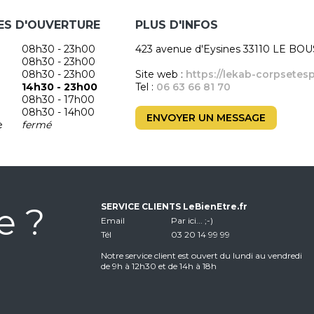
ES D'OUVERTURE
PLUS D'INFOS
08h30 - 23h00
423 avenue d'Eysines 33110 LE BO
08h30 - 23h00
08h30 - 23h00
Site web :
https://lekab-corpsetes
14h30 - 23h00
Tel :
06 63 66 81 70
08h30 - 17h00
08h30 - 14h00
ENVOYER UN MESSAGE
e
fermé
e ?
SERVICE CLIENTS LeBienEtre.fr
Email
Par ici... ;-)
Tél
03 20 14 99 99
Notre service client est ouvert du lundi au vendredi
de 9h à 12h30 et de 14h à 18h