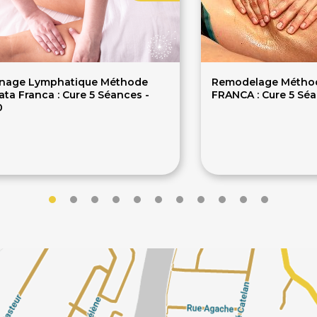
inage Lymphatique Méthode
Remodelage Métho
ta Franca : Cure 5 Séances -
FRANCA : Cure 5 Séa
0
650€
750€
0€
900€