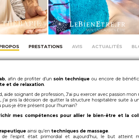
 PROPOS
PRESTATIONS
AVIS
ACTUALITÉS
BL
ab
, afin de profiter d’un
soin technique
ou encore de bénéficie
e et de relaxation
.
ud, aide soignant de profession, J'ai pu exercer avec passion mon 
j'ai pris la décision de quitter la structure hospitalière suite à u
 puis-je être présent pour l’humain?
richir mes compétences pour allier le bien-être et la col
érapeutique
ainsi qu’en
techniques de massage
.
 l’esprit était primordial et aujourd’hui, le but atteint