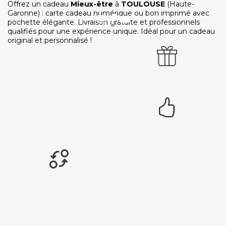
Ouvrir une agence LeBienEtre.fr
Offrez un cadeau
Mieux-être
à
TOULOUSE
(Haute-
Garonne) : carte cadeau numérique ou bon imprimé avec
pochette élégante. Livraison gratuite et professionnels
qualifiés pour une expérience unique. Idéal pour un cadeau
original et personnalisé !
Paiement sécurisé
Service cadeau
Livraison gratuite
94% de satisfaits
Échange 1 an
LIENS UTILES