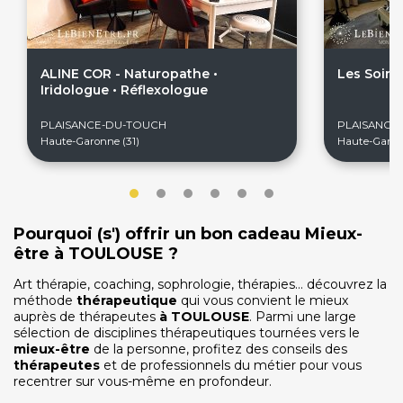
ALINE COR - Naturopathe •
Les Soins
Iridologue • Réflexologue
On discute ?
PLAISANCE-DU-TOUCH
PLAISANCE
Haute-Garonne (31)
Haute-Garon
SERVICE CLIENTS LeBienEtre.fr
Email
Par ici... ;-)
Pourquoi (s') offrir un bon cadeau Mieux-
Tél
03 20 14 99 99
être à TOULOUSE ?
Notre service client est ouvert du lundi au vendredi
de 9h à 12h30 et de 14h à 18h
Art thérapie, coaching, sophrologie, thérapies… découvrez la
méthode
thérapeutique
qui vous convient le mieux
DEVENIR PARTENAIRE
auprès de thérapeutes
à
TOULOUSE
. Parmi une large
sélection de disciplines thérapeutiques tournées vers le
Proposer mon établissement
mieux-être
de la personne, profitez des conseils des
Témoignages partenaires
thérapeutes
et de professionnels du métier pour vous
recentrer sur vous-même en profondeur.
RECRUTEMENT