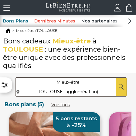
Bons Plans
Dernières Minutes
Nos partenaires
Spas
Mieux-être (TOULOUSE)
Bons cadeaux
Mieux-être
à
TOULOUSE
: une expérience bien-
être unique avec des professionnels
qualifiés
Bons plans (5)
Voir tous
5 bons restants
-25%
à