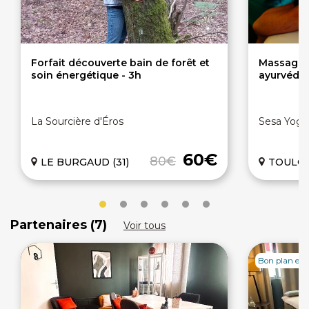
Forfait découverte bain de forêt et
Massage 
soin énergétique - 3h
ayurvédi
La Sourcière d'Éros
Sesa Yoga
60€
80€
LE BURGAUD (31)
TOULOU
Partenaires (7)
Voir tous
Bon plan en 