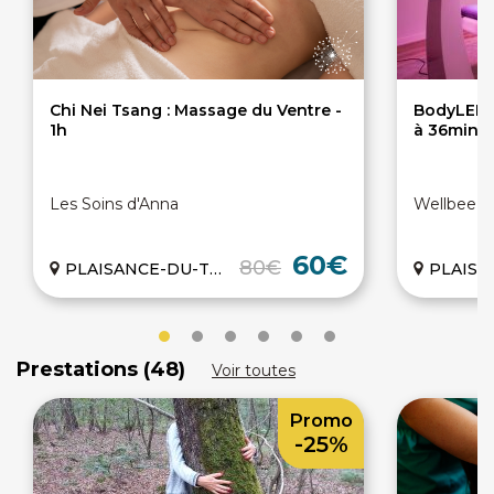
Chi Nei Tsang : Massage du Ventre -
BodyLED (
1h
à 36min
Les Soins d'Anna
Wellbee C
60€
80€
PLAISANCE-DU-TOUCH (31)
PLAISANCE-
Prestations (48)
Voir toutes
Promo
-25%