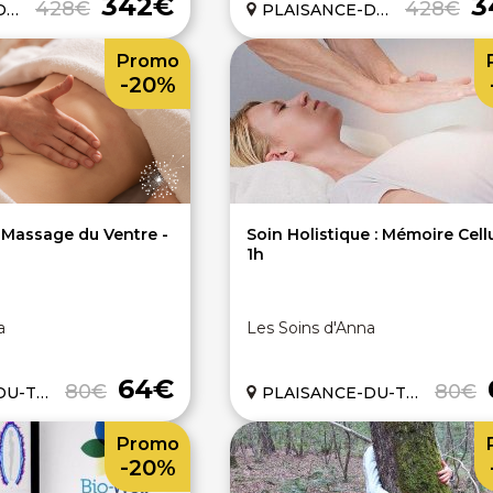
342€
3
428€
428€
1)
PLAISANCE-DU-TOUCH (31)
Promo
-20%
: Massage du Ventre -
Soin Holistique : Mémoire Cellu
1h
a
Les Soins d'Anna
64€
80€
80€
H (31)
PLAISANCE-DU-TOUCH (31)
Promo
-20%