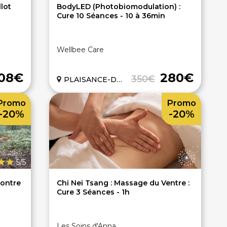
llot
BodyLED (Photobiomodulation) :
Cure 10 Séances - 10 à 36min
Wellbee Care
08€
280€
350€
PLAISANCE-DU-TOUCH (31)
Promo
Promo
-20%
-20%
5/5
contre
Chi Nei Tsang : Massage du Ventre :
Cure 3 Séances - 1h
Les Soins d'Anna