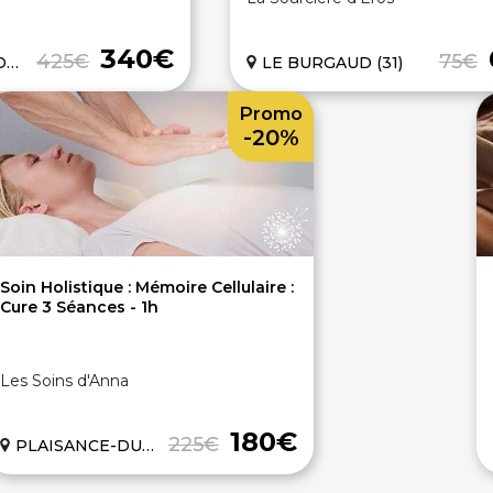
340€
425€
75€
1)
LE BURGAUD (31)
Promo
-20%
Soin Holistique : Mémoire Cellulaire :
Cure 3 Séances - 1h
Les Soins d'Anna
180€
225€
PLAISANCE-DU-TOUCH (31)