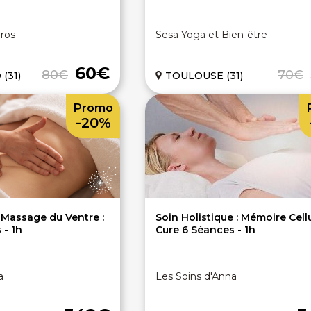
Éros
Sesa Yoga et Bien-être
60€
80€
70€
(31)
TOULOUSE (31)
Promo
-20%
: Massage du Ventre :
Soin Holistique : Mémoire Cellu
 - 1h
Cure 6 Séances - 1h
a
Les Soins d'Anna