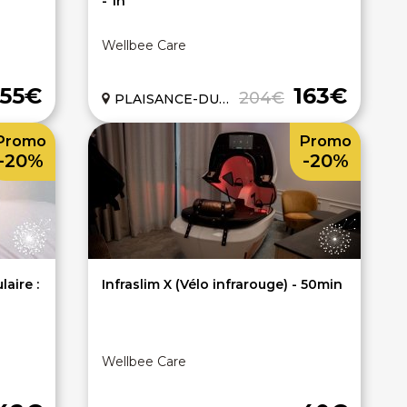
- 1h
Wellbee Care
55€
163€
204€
PLAISANCE-DU-TOUCH (31)
Promo
Promo
-20%
-20%
laire :
Infraslim X (Vélo infrarouge) - 50min
Wellbee Care