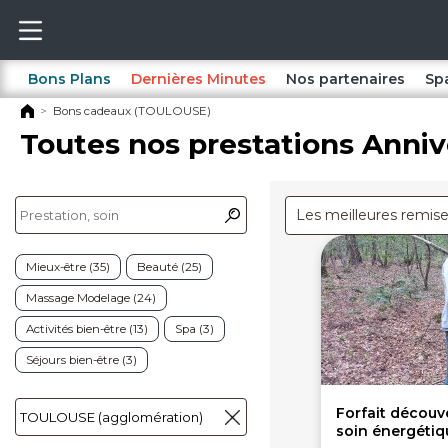
Bons Plans
Dernières Minutes
Nos partenaires
Sp
Bons cadeaux (TOULOUSE)
Toutes nos prestations Anniv
Les meilleures remis
Mieux-être (35)
Beauté (25)
Massage Modelage (24)
Activités bien-être (13)
Spa (3)
Séjours bien-être (3)
Forfait découve
soin énergétiq