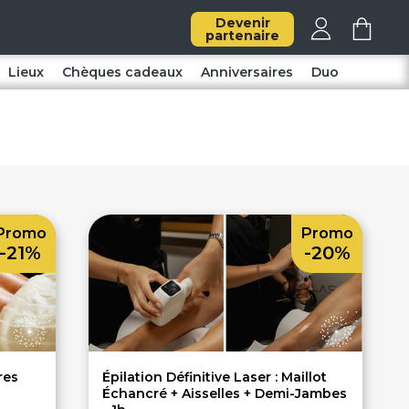
Devenir
partenaire
Lieux
Chèques cadeaux
Anniversaires
Duo
Promo
Promo
-21%
-20%
res
Épilation Définitive Laser : Maillot
Échancré + Aisselles + Demi-Jambes