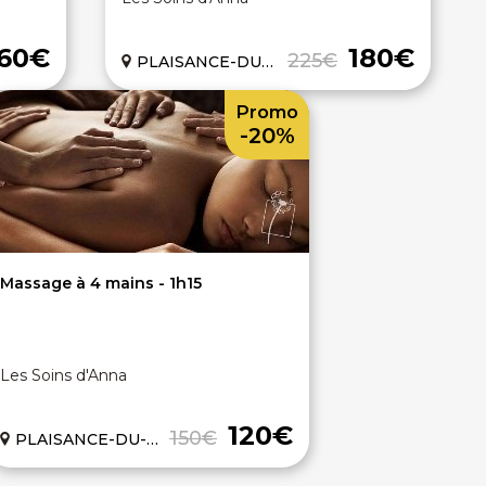
60€
180€
225€
PLAISANCE-DU-TOUCH (31)
Promo
-20%
Massage à 4 mains - 1h15
Les Soins d'Anna
120€
150€
PLAISANCE-DU-TOUCH (31)