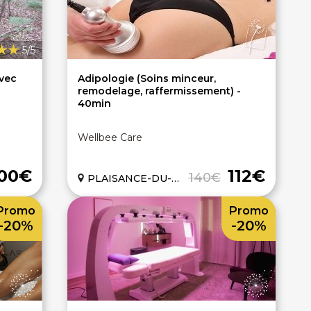
5/5
avec
Adipologie (Soins minceur,
remodelage, raffermissement) -
40min
Wellbee Care
100€
112€
140€
PLAISANCE-DU-TOUCH (31)
Promo
Promo
-20%
-20%