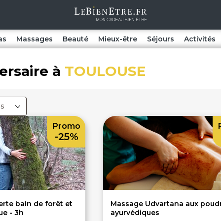
as
Massages
Beauté
Mieux-être
Séjours
Activités
ersaire à
TOULOUSE
es
Promo
-25%
rte bain de forêt et
Massage Udvartana aux poud
ue - 3h
ayurvédiques