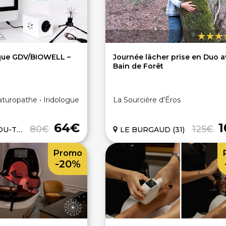
ique GDV/BIOWELL –
Journée lâcher prise en Duo 
Bain de Forêt
turopathe • Iridologue
La Sourcière d'Éros
64€
80€
125€
H (31)
LE BURGAUD (31)
Promo
-20%