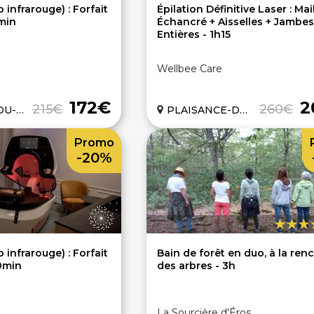
o infrarouge) : Forfait
Épilation Définitive Laser : Mai
min
Échancré + Aisselles + Jambes
Entières - 1h15
Wellbee Care
172€
2
215€
260€
 (31)
PLAISANCE-DU-TOUCH (31)
Promo
-20%
o infrarouge) : Forfait
Bain de forêt en duo, à la ren
0min
des arbres - 3h
La Sourcière d'Éros