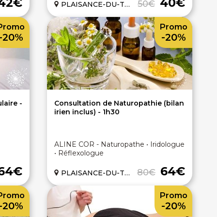
42€
40€
50€
PLAISANCE-DU-TOUCH (31)
Promo
Promo
-20%
-20%
laire -
Consultation de Naturopathie (bilan
irien inclus) - 1h30
ALINE COR - Naturopathe • Iridologue
• Réflexologue
64€
64€
80€
PLAISANCE-DU-TOUCH (31)
Promo
Promo
-20%
-20%