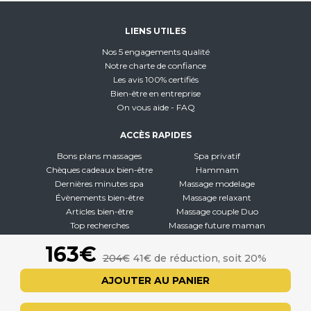
LIENS UTILES
Nos 5 engagements qualité
Notre charte de confiance
Les avis 100% certifiés
Bien-être en entreprise
On vous aide - FAQ
ACCÈS RAPIDES
Bons plans massages
Spa privatif
Chèques cadeaux bien-être
Hammam
Dernières minutes spa
Massage modelage
Évènements bien-être
Massage relaxant
Articles bien-être
Massage couple Duo
Top recherches
Massage future maman
Carte interactive
Toutes nos disciplines
163€
204€
41€ de réduction, soit 20%
À PROPOS
AJOUTER AU PANIER
Qui sommes-nous