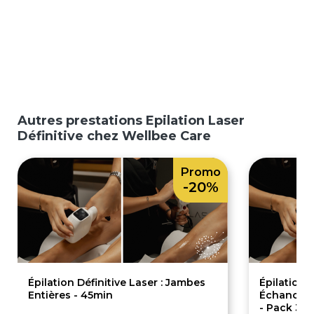
Autres prestations Epilation Laser
Définitive chez Wellbee Care
Promo
-20%
Épilation Définitive Laser : Jambes
Épilation D
Entières - 45min
Échancré 
- Pack 3 S