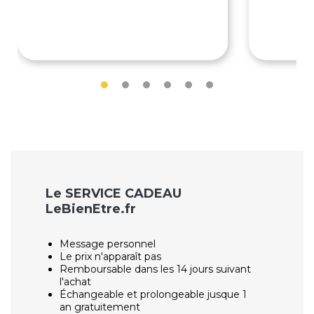
156€
4
195€
612€
Le SERVICE CADEAU
LeBienEtre.fr
Message personnel
Le prix n'apparaît pas
Remboursable dans les 14 jours suivant
l'achat
Échangeable et prolongeable jusque 1
an gratuitement