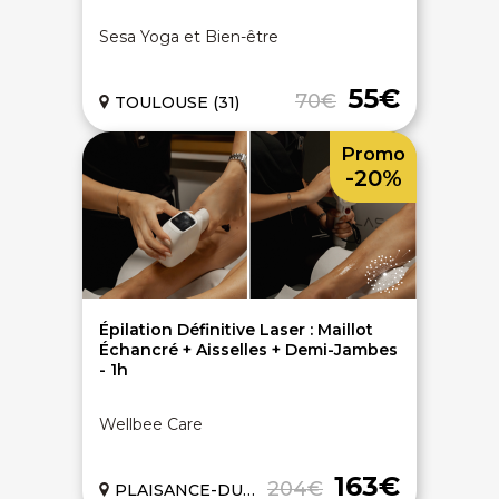
Sesa Yoga et Bien-être
55€
70€
TOULOUSE (31)
Promo
-20%
Épilation Définitive Laser : Maillot
Échancré + Aisselles + Demi-Jambes
- 1h
Wellbee Care
163€
204€
PLAISANCE-DU-TOUCH (31)