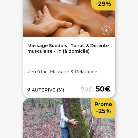
-29%
Massage Suédois : Tonus & Détente
musculaire - 1h (à domicile)
ZenZiTaï - Massage & Relaxation
50€
70€
AUTERIVE (31)
Promo
-25%