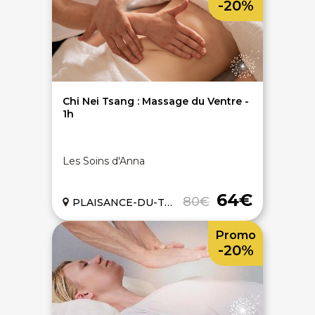
-20%
On discute ?
Chi Nei Tsang : Massage du Ventre -
1h
SERVICE CLIENTS LeBienEtre.fr
Les Soins d'Anna
Email
Par ici... ;-)
Tél
03 20 14 99 99
64€
80€
PLAISANCE-DU-TOUCH (31)
Notre service client est ouvert du lundi au vendredi
de 9h à 12h30 et de 14h à 18h
Promo
DEVENIR PARTENAIRE
-20%
Proposer mon établissement
Témoignages partenaires
RECRUTEMENT