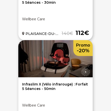
5 Séances - 30min
Wellbee Care
112€
140€
PLAISANCE-DU-TOUCH (31)
Promo
-20%
Infraslim X (Vélo infrarouge) : Forfait
5 Séances - 50min
Wellbee Care