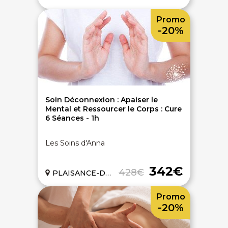
Promo
-20%
Soin Déconnexion : Apaiser le
Mental et Ressourcer le Corps : Cure
6 Séances - 1h
Les Soins d'Anna
342€
428€
PLAISANCE-DU-TOUCH (31)
Promo
-20%