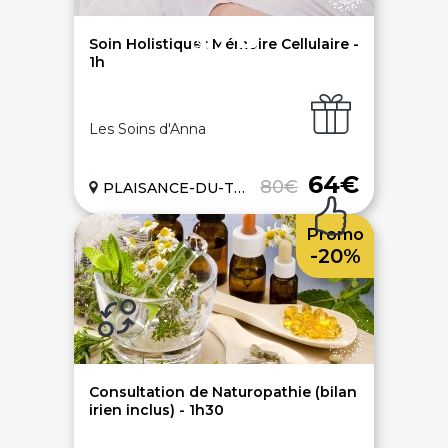
Ouvrir une agence LeBienEtre.fr
Soin Holistique : Mémoire Cellulaire -
1h
Les Soins d'Anna
Paiement sécurisé
Service cadeau
64€
80€
PLAISANCE-DU-TOUCH (31)
Promo
Livraison gratuite
94% de satisfaits
-20%
Échange 1 an
Consultation de Naturopathie (bilan
irien inclus) - 1h30
LIENS UTILES