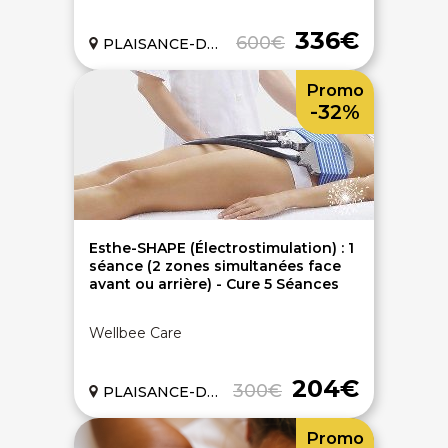
336€
600€
PLAISANCE-DU-TOUCH (31)
Promo
-32%
Esthe-SHAPE (Électrostimulation) : 1
séance (2 zones simultanées face
avant ou arrière) - Cure 5 Séances
Wellbee Care
204€
300€
PLAISANCE-DU-TOUCH (31)
Promo