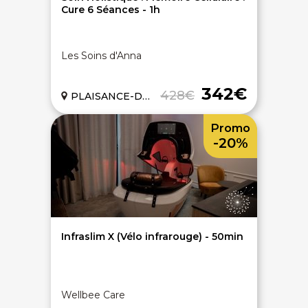
Cure 6 Séances - 1h
Les Soins d'Anna
342€
428€
PLAISANCE-DU-TOUCH (31)
Promo
-20%
Infraslim X (Vélo infrarouge) - 50min
Wellbee Care