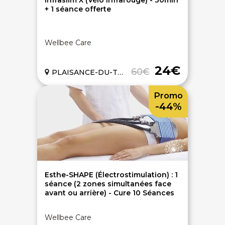
Infraslim X (Vélo infrarouge) - 30min
+ 1 séance offerte
Wellbee Care
24€
60€
PLAISANCE-DU-TOUCH (31)
Promo
-44%
Esthe-SHAPE (Électrostimulation) : 1
séance (2 zones simultanées face
avant ou arrière) - Cure 10 Séances
Wellbee Care