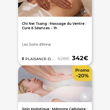
Chi Nei Tsang : Massage du Ventre :
Cure 6 Séances - 1h
Les Soins d'Anna
342€
428€
PLAISANCE-DU-TOUCH (31)
Promo
-20%
Soin Holistique : Mémoire Cellulaire :