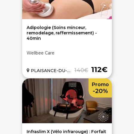
Adipologie (Soins minceur,
remodelage, raffermissement) -
40min
Wellbee Care
112€
140€
PLAISANCE-DU-TOUCH (31)
Promo
-20%
Infraslim X (Vélo infrarouge) : Forfait