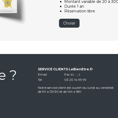
Montant variable de 20 à 30
Durée 1 an
Réservation libre
Choisir
e ?
SERVICE CLIENTS LeBienEtre.fr
Email
Par ici... ;-)
Tél
03 20 14 99 99
Notre service client est ouvert du lundi au vendredi
de 9h à 12h30 et de 14h à 18h