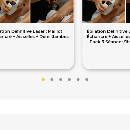
ation Définitive Laser : Maillot
Épilation Définitive 
ancré + Aisselles + Demi-Jambes
Échancré + Aissell
- Pack 3 Séances/1h
163€
490€
4€
612€