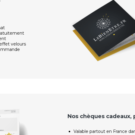
r
hat
ratuitement
ent
effet velours
 commande
Nos chèques cadeaux, po
Valable partout en France da