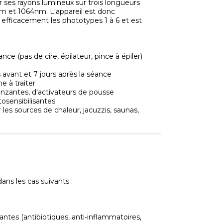
ser ses rayons lumineux sur trois longueurs
m et 1064nm. L'appareil est donc
r efficacement les phototypes 1 à 6 et est
e (pas de cire, épilateur, pince à épiler)
s avant et 7 jours après la séance
e à traiter
onzantes, d'activateurs de pousse
osensibilisantes
 les sources de chaleur, jacuzzis, saunas,
dans les cas suivants :
antes (antibiotiques, anti-inflammatoires,