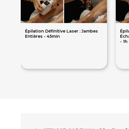
Épilation Définitive Laser : Jambes
Épil
Entières - 45min
Éch
- 1h
156€
195€
20