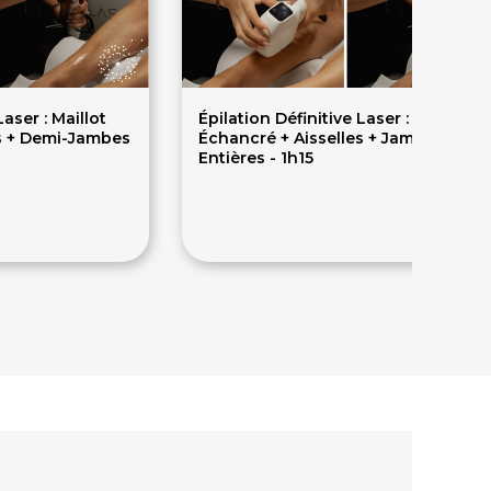
Laser : Maillot
Épilation Définitive Laser : Maillot
es + Demi-Jambes
Échancré + Aisselles + Jambes
Entières - 1h15
208€
260€