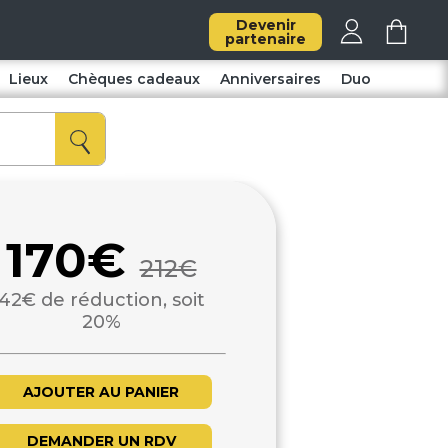
Devenir
partenaire
Lieux
Chèques cadeaux
Anniversaires
Duo
170€
212€
42€ de réduction, soit
20%
AJOUTER AU PANIER
DEMANDER UN RDV