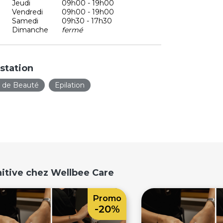
Jeudi
09h00 - 19h00
Vendredi
09h00 - 19h00
Samedi
09h30 - 17h30
Dimanche
fermé
station
t de Beauté
Epilation
nitive chez Wellbee Care
Promo
-20%