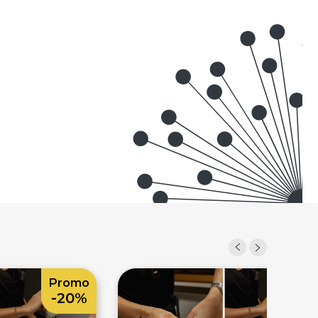
Promo
Prom
-20%
-20