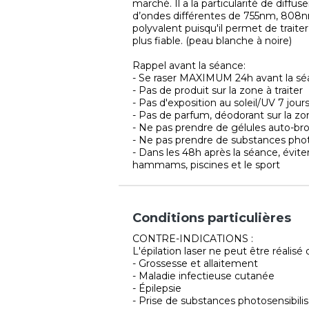
marché. Il a la particularité de diffu
d’ondes différentes de 755nm, 808n
polyvalent puisqu'il permet de traite
plus fiable. (peau blanche à noire)
Rappel avant la séance:
- Se raser MAXIMUM 24h avant la séanc
- Pas de produit sur la zone à traiter
- Pas d'exposition au soleil/UV 7 jour
- Pas de parfum, déodorant sur la zon
- Ne pas prendre de gélules auto-br
- Ne pas prendre de substances phot
- Dans les 48h après la séance, éviter
hammams, piscines et le sport
Conditions particulières
CONTRE-INDICATIONS :
L'épilation laser ne peut être réalisé 
- Grossesse et allaitement
- Maladie infectieuse cutanée
- Épilepsie
- Prise de substances photosensibilis