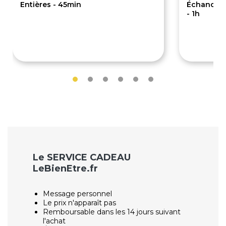
Entières - 45min
Échancré 
- 1h
156€
1
195€
204€
Le SERVICE CADEAU
LeBienEtre.fr
Message personnel
Le prix n'apparaît pas
Remboursable dans les 14 jours suivant
l'achat