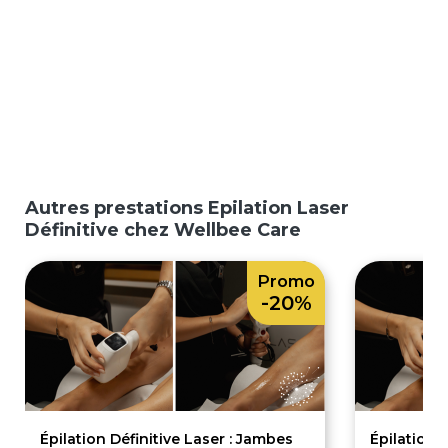
Autres prestations Epilation Laser
Définitive chez Wellbee Care
Promo
-20%
Épilation Définitive Laser : Jambes
Épilation D