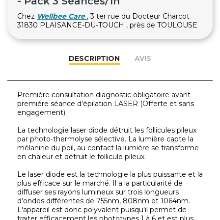
- Pack 3 Séances/1h
Chez
Wellbee Care
, 3 ter rue du Docteur Charcot
31830 PLAISANCE-DU-TOUCH , près de TOULOUSE
DESCRIPTION
AVIS
Première consultation diagnostic obligatoire avant
première séance d'épilation LASER (Offerte et sans
engagement)
La technologie laser diode détruit les follicules pileux
par photo-thermolyse sélective. La lumière capte la
mélanine du poil, au contact la lumière se transforme
en chaleur et détruit le follicule pileux.
Le laser diode est la technologie la plus puissante et la
plus efficace sur le marché. Il a la particularité de
diffuser ses rayons lumineux sur trois longueurs
d’ondes différentes de 755nm, 808nm et 1064nm.
L'appareil est donc polyvalent puisqu'il permet de
traiter efficacement les phototypes 1 à 6 et est plus