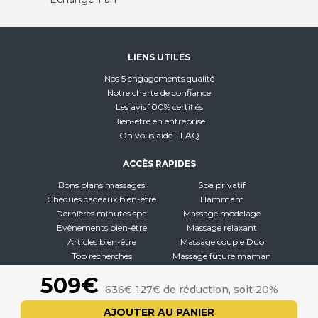
LIENS UTILES
Nos 5 engagements qualité
Notre charte de confiance
Les avis 100% certifiés
Bien-être en entreprise
On vous aide - FAQ
ACCÈS RAPIDES
Bons plans massages
Spa privatif
Chèques cadeaux bien-être
Hammam
Dernières minutes spa
Massage modelage
Évènements bien-être
Massage relaxant
Articles bien-être
Massage couple Duo
Top recherches
Massage future maman
Carte interactive
Toutes nos disciplines
509€
636€
127€ de réduction, soit 20%
À PROPOS
AJOUTER AU PANIER