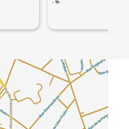
- 1h
163€
204€