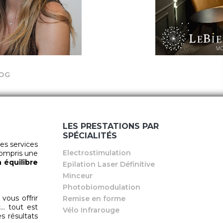
OG
LES PRESTATIONS PAR
SPÉCIALITÉS
es services
Electrostimulation
 compris une
n équilibre
Epilation Laser Définitive
Minceur
Photobiomodulation
vous offrir
Remise en forme
... tout est
Vélo Infrarouge
s résultats