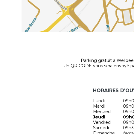
Parking gratuit à Wellbee
Un QR CODE vous sera envoyé par 
HORAIRES D'O
Lundi
09h0
Mardi
09h0
Mercredi
09h0
Jeudi
09h0
Vendredi
09h0
Samedi
09h3
Dimanche
ferm