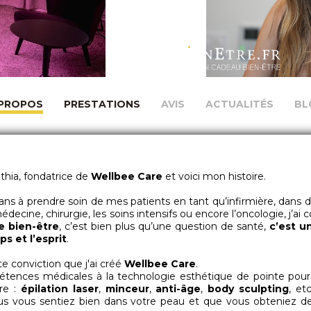
 PROPOS
PRESTATIONS
AVIS
ACTUALITÉS
BL
hia, fondatrice de
Wellbee Care
et voici mon histoire.
ans à prendre soin de mes patients en tant qu’infirmière, dans d
édecine, chirurgie, les soins intensifs ou encore l’oncologie, j’ai
le bien-être
, c’est bien plus qu’une question de santé,
c’est u
ps et l’esprit
.
e conviction que j'ai créé
Wellbee Care
.
mpétences médicales à la technologie esthétique de pointe pour 
re :
épilation laser
,
minceur
,
anti-âge
,
body sculpting
, etc
s vous sentiez bien dans votre peau et que vous obteniez de