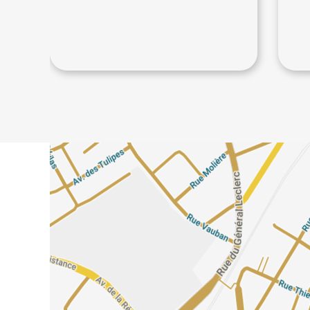
28€
40€
60