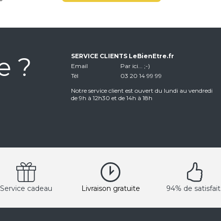
e ?
SERVICE CLIENTS LeBienEtre.fr
Email
Par ici... ;-)
Tél
03 20 14 99 99
Notre service client est ouvert du lundi au vendredi
de 9h à 12h30 et de 14h à 18h
Service cadeau
Livraison gratuite
94% de satisfait