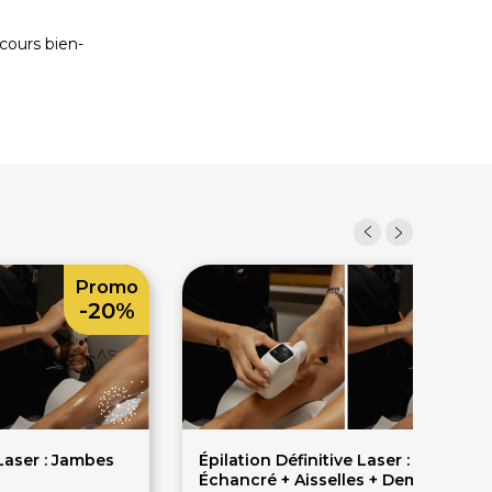
cours bien-
Promo
Prom
-20%
-20
 Laser : Jambes
Épilation Définitive Laser : Maillot
Échancré + Aisselles + Demi-Jambe