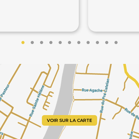
24€
156€
€
195€
VOIR SUR LA CARTE