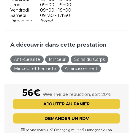
Jeudi
09h00 - 19h00
Vendredi
09h00 - 19h00
Samedi
09h30 - 17h30
Dimanche
fermé
À découvrir dans cette prestation
Anti-Cellulite
Minceur
Soins du Corps
Minceur et Fermeté
Amincissement
56€
70€
14€ de réduction, soit 20%
AJOUTER AU PANIER
DEMANDER UN RDV
Service cadeau
Échange gratuit
Prolongeable 1 an