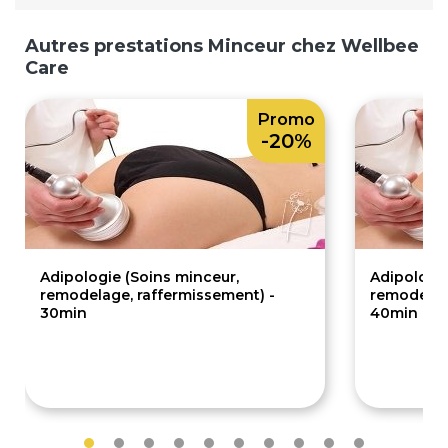
Autres prestations Minceur chez Wellbee
Care
Promo
-20%
Adipologie (Soins minceur,
Adipologie
remodelage, raffermissement) -
remodelag
30min
40min
84€
1
105€
140€