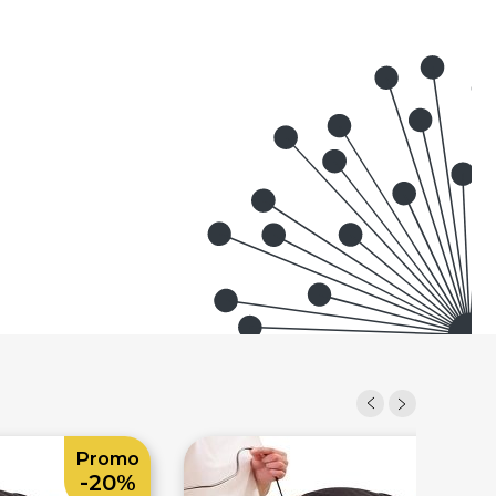
Promo
Prom
-20%
-20