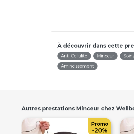
À découvrir dans cette pre
Anti-Cellulite
Minceur
Soin
Amincissement
Autres prestations Minceur chez Wellb
Promo
-20%