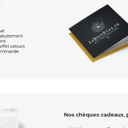
r
hat
ratuitement
ent
effet velours
 commande
Nos chèques cadeaux, po