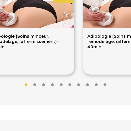
ologie (Soins minceur,
Adipologie (Soins m
odelage, raffermissement) -
remodelage, rafferm
in
40min
84€
112€
5€
140€