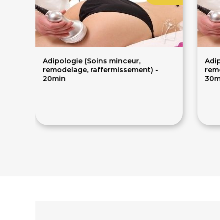
Adipologie (Soins minceur,
Adip
remodelage, raffermissement) -
rem
20min
30m
56€
70€
10