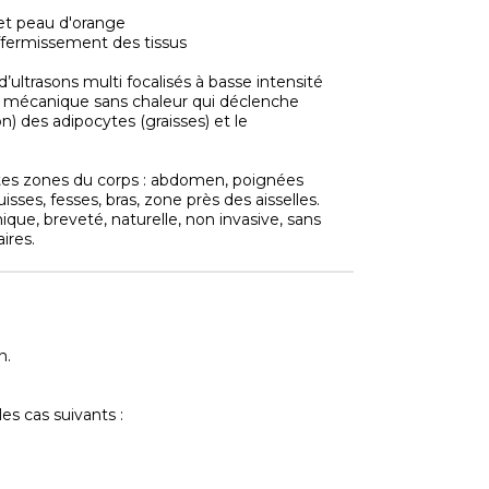
é et peau d'orange
affermissement des tissus
 d’ultrasons multi focalisés à basse intensité
n mécanique sans chaleur qui déclenche
n) des adipocytes (graisses) et le
entes zones du corps : abdomen, poignées
isses, fesses, bras, zone près des aisselles.
que, breveté, naturelle, non invasive, sans
ires.
n.
es cas suivants :