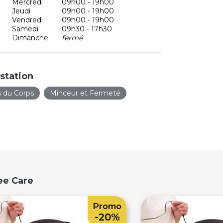
Mercredi
09h00 - 19h00
Jeudi
09h00 - 19h00
Vendredi
09h00 - 19h00
Samedi
09h30 - 17h30
Dimanche
fermé
station
s du Corps
Minceur et Fermeté
ee Care
Promo
-20%