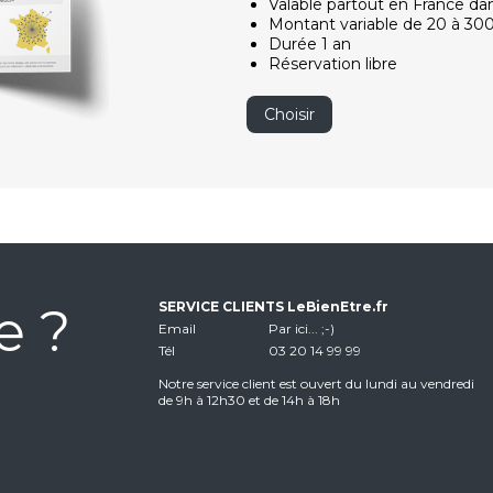
Valable partout en France da
Montant variable de 20 à 30
Durée 1 an
Réservation libre
Choisir
e ?
SERVICE CLIENTS LeBienEtre.fr
Email
Par ici... ;-)
Tél
03 20 14 99 99
Notre service client est ouvert du lundi au vendredi
de 9h à 12h30 et de 14h à 18h