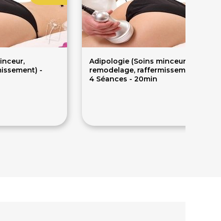
inceur,
Adipologie (Soins minceur,
issement) -
remodelage, raffermissement) : Cur
4 Séances - 20min
180€
224€