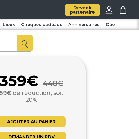
Devenir
partenaire
Lieux
Chèques cadeaux
Anniversaires
Duo
359€
448€
89€ de réduction, soit
20%
AJOUTER AU PANIER
DEMANDER UN RDV