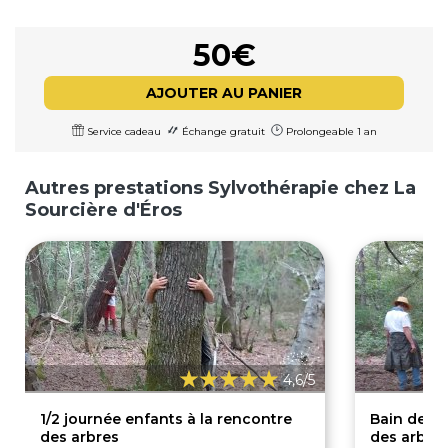
50€
AJOUTER AU PANIER
Service cadeau
Échange gratuit
Prolongeable 1 an
Autres prestations Sylvothérapie chez La
Sourcière d'Éros
4,6/5
1/2 journée enfants à la rencontre
Bain de fo
des arbres
des arbres