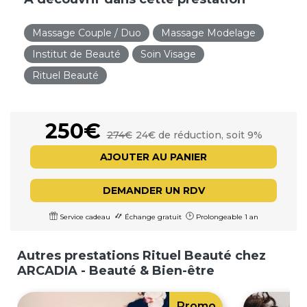
Massage Couple / Duo
Massage Modelage
Institut de Beauté
Soin Visage
Rituel Beauté
250€
274€
24€ de réduction, soit 9%
AJOUTER AU PANIER
DEMANDER UN RDV
Service cadeau
Échange gratuit
Prolongeable 1 an
Autres prestations Rituel Beauté chez
ARCADIA - Beauté & Bien-être
Promo