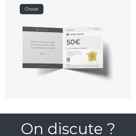
Choisir
On discute ?