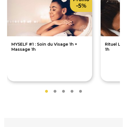
-5%
MYSELF #1 : Soin du Visage 1h +
Rituel Lit
Massage 1h
1h
130€
75€
137€