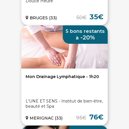
Douce Heure
35€
50€
BRUGES (33)
5 bons restants
-20%
à
Mon Drainage Lymphatique - 1h20
L'UNE ET SENS - Institut de bien-être,
beauté et Spa
76€
95€
MERIGNAC (33)