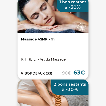
1 bon restant
-30%
à
Massage ASMR - 1h
KHIRE LI - Art du Massage
63€
90€
BORDEAUX (33)
2 bons restants
-30%
à