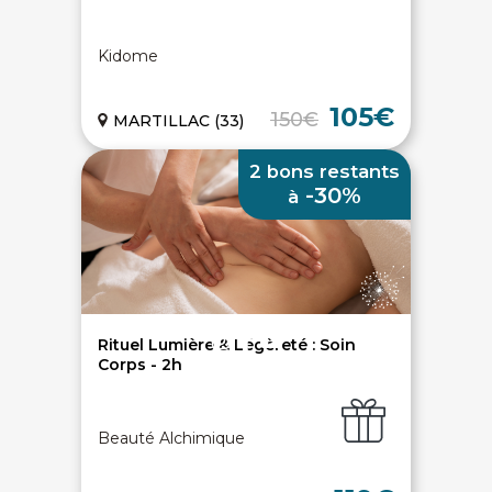
SERVICE CLIENTS LeBienEtre.fr
Kidome
Email
Par ici... ;-)
Tél
03 20 14 99 99
105€
150€
MARTILLAC (33)
Notre service client est ouvert du lundi au vendredi
de 9h à 12h30 et de 14h à 18h
2 bons restants
DEVENIR PARTENAIRE
-30%
à
Proposer mon établissement
Témoignages partenaires
RECRUTEMENT
Ouvrir une agence LeBienEtre.fr
Rituel Lumière & Légèreté : Soin
Corps - 2h
Beauté Alchimique
Paiement sécurisé
Service cadeau