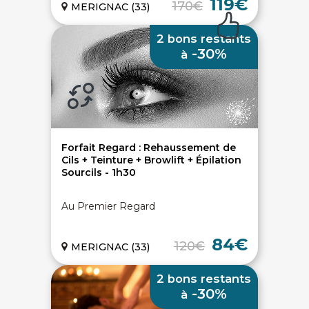
119€
170€
MERIGNAC (33)
2 bons restants
Livraison gratuite
94% de satisfaits
-30%
à
Échange 1 an
Forfait Regard : Rehaussement de
Cils + Teinture + Browlift + Épilation
Sourcils - 1h30
LIENS UTILES
Nos 5 engagements qualité
Au Premier Regard
Notre charte de confiance
Les avis 100% certifiés
Bien-être en entreprise
84€
120€
MERIGNAC (33)
On vous aide - FAQ
2 bons restants
ACCÈS RAPIDES
-30%
à
Bons plans massages
Spa privatif