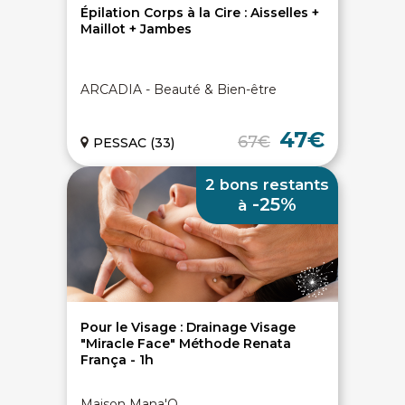
Épilation Corps à la Cire : Aisselles +
Maillot + Jambes
ARCADIA - Beauté & Bien-être
47€
67€
PESSAC (33)
2 bons restants
-25%
à
Pour le Visage : Drainage Visage
"Miracle Face" Méthode Renata
França - 1h
Maison Mana'O