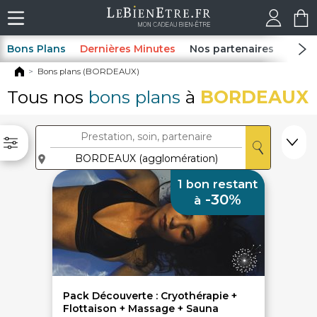
Bons Plans
Dernières Minutes
Nos partenaires
Spas
Bons plans (BORDEAUX)
Tous nos
bons plans
à
BORDEAUX
1 bon restant
-30%
à
Pack Découverte : Cryothérapie +
Flottaison + Massage + Sauna