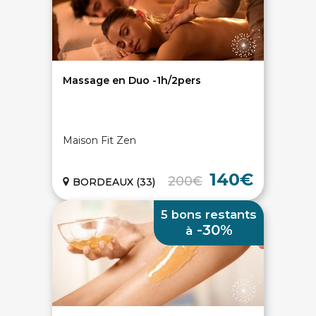
Chèques cadeaux bien-être
Hammam
Dernières minutes spa
Massage modelage
Évènements bien-être
Massage relaxant
Articles bien-être
Massage couple Duo
Top recherches
Massage future maman
Carte interactive
Toutes nos disciplines
Massage en Duo -1h/2pers
À PROPOS
Qui sommes-nous
Maison Fit Zen
CGV - CGU
Mentions légales
140€
Politique de confidentialité
200€
BORDEAUX (33)
5 bons restants
-30%
à