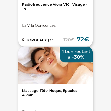
Radiofréquence Viora V10 : Visage -
1h
La Villa Quinconces
72€
120€
BORDEAUX (33)
1 bon restant
-30%
à
Massage Tête, Nuque, Épaules -
45min