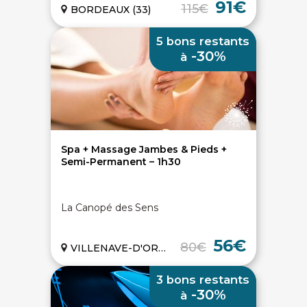
91€
115€
BORDEAUX (33)
5 bons restants
-30%
à
Spa + Massage Jambes & Pieds +
Semi-Permanent – 1h30
La Canopé des Sens
56€
80€
VILLENAVE-D'ORNON (33)
3 bons restants
-30%
à