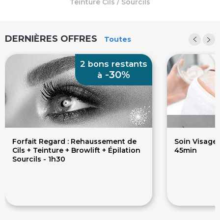
Teinture Cils / Sourcils
devient votre plus belle signature.
DERNIÈRES OFFRES
Toutes
2 bons restants
-30%
à
Forfait Regard : Rehaussement de
Soin Visage 
Cils + Teinture + Browlift + Épilation
45min
Sourcils - 1h30
84€
45€
120€