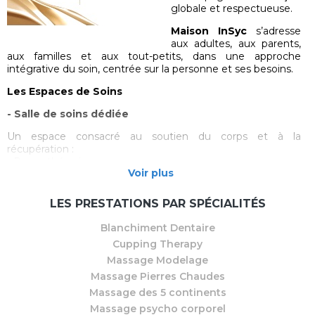
globale et respectueuse.
Maison InSyc
s’adresse
aux adultes, aux parents,
aux familles et aux tout-petits, dans une approche
intégrative du soin, centrée sur la personne et ses besoins.
Les Espaces de Soins
- Salle de soins dédiée
Un espace consacré au soutien du corps et à la
récupération :
- Pressothérapie
Voir plus
- Blanchiment dentaire non médical, dans une démarche
de bien-être global
LES PRESTATIONS PAR SPÉCIALITÉS
- Salle principale modulable
Blanchiment Dentaire
Cœur vivant de la maison, cet espace s’adapte aux
Cupping Therapy
accompagnements individuels et collectifs :
- Postes cabines
Massage Modelage
- Massages d’accompagnement et de régulation :
Massage Pierres Chaudes
Massage M5C / Massage psycho-émotionnel / Massage
Massage des 5 continents
bien-être / Energy Blend
- Soin visage et cou Hydrapure, inspiré des rituels de la
Massage psycho corporel