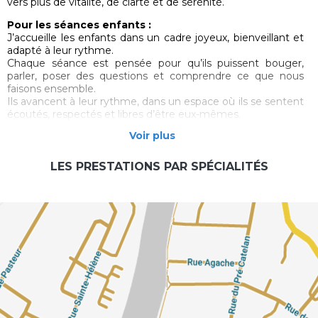
vers plus de vitalité, de clarté et de sérénité.
Pour les séances enfants :
J’accueille les enfants dans un cadre joyeux, bienveillant et
adapté à leur rythme.
Chaque séance est pensée pour qu’ils puissent bouger,
parler, poser des questions et comprendre ce que nous
faisons ensemble.
Ils avancent à leur rythme, dans un espace où ils se sentent
écoutés, respectés et libres d’être eux-mêmes.
Voir plus
Pour les séances femmes :
Vous pouvez consulter si vous ressentez :
- du stress ou une surcharge mentale
LES PRESTATIONS PAR SPÉCIALITÉS
- une fatigue persistante ou l’impression de tourner en rond
- des douleurs physiques inexpliquées
- des difficultés à traverser une période de changement
(burn-out, séparation, deuil…)
Vous avez du mal à avancer, à prendre une décision, à
retrouver votre énergie au quotidien ?
Le Touch for Health aide à relancer la circulation
énergétique, à lever les blocages inconscients, et à
retrouver un véritable souffle intérieur pour passer à l’action
— avec confiance et fluidité.