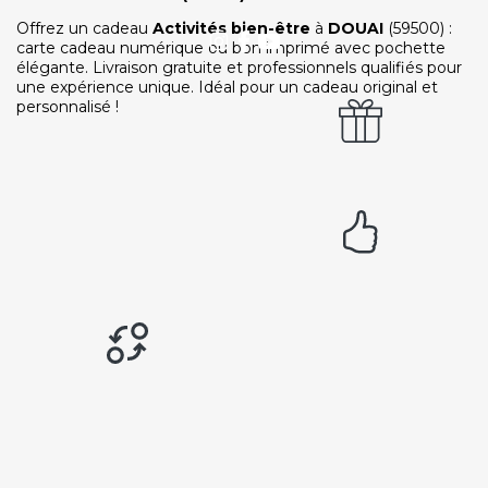
Ouvrir une agence LeBienEtre.fr
Offrez un cadeau
Activités bien-être
à
DOUAI
(59500) :
carte cadeau numérique ou bon imprimé avec pochette
élégante. Livraison gratuite et professionnels qualifiés pour
une expérience unique. Idéal pour un cadeau original et
personnalisé !
Paiement sécurisé
Service cadeau
Livraison gratuite
94% de satisfaits
Échange 1 an
LIENS UTILES