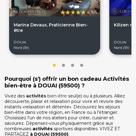
4,9/5
Marina Devaux, Praticienne Bien-
Kilizen m
être
On discute ?
DOUAI
DOUAI
Nord (59)
Nord (59)
SERVICE CLIENTS LeBienEtre.fr
Email
Par ici... ;-)
Pourquoi (s') offrir un bon cadeau Activités
Tél
03 20 14 99 99
bien-être à DOUAI (59500) ?
Notre service client est ouvert du lundi au vendredi
de 9h à 12h30 et de 14h à 18h
Vivez des
activités
bien-être
seul(e) ou à plusieurs. Alliez
découverte, plaisir et relaxation pour vivre et revivre des
DEVENIR PARTENAIRE
instants «relaxation et détente». Découvrez les séjours
bien-être dans votre région, en France ou à l'étranger.
Proposer mon établissement
Choisissez l'un de nos ateliers pour créer, cuisiner et
Témoignages partenaires
savourez. Dépensez-vous physiquement grâce aux
nombreuses
activités
sportives disponibles. VIVEZ ET
RECRUTEMENT
PARTAGEZ
à
DOUAI
(59500)
.