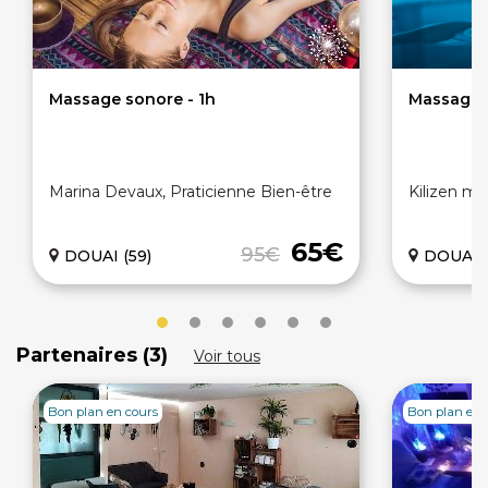
Massage sonore - 1h
Massage S
Marina Devaux, Praticienne Bien-être
Kilizen m
65€
95€
DOUAI (59)
DOUAI (
Partenaires (3)
Voir tous
Bon plan en cours
Bon plan en 