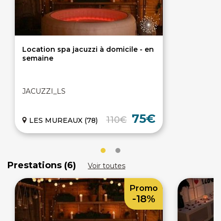
Location spa jacuzzi à domicile - en
semaine
JACUZZI_LS
75€
110€
LES MUREAUX (78)
Prestations (6)
Voir toutes
Promo
-18%