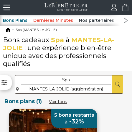
Bons Plans
Dernières Minutes
Nos partenaires
Spas
Spa (MANTES-LA-JOLIE)
Bons cadeaux
Spa
à
MANTES-LA-
JOLIE
: une expérience bien-être
unique avec des professionnels
qualifiés
Bons plans (1)
Voir tous
5 bons restants
-32%
à