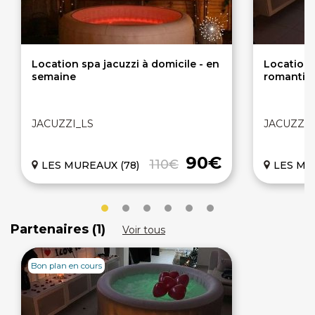
Location spa jacuzzi à domicile - en
Location 
semaine
romantiq
JACUZZI_LS
JACUZZI_
90€
110€
LES MUREAUX (78)
LES MURE
Partenaires (1)
Voir tous
Bon plan en cours