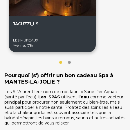
JACUZZI_LS
On discute ?
LES MUREAUX
Yvelines (78)
SERVICE CLIENTS LeBienEtre.fr
Email
Par ici... ;-)
Tél
03 20 14 99 99
Pourquoi (s') offrir un bon cadeau Spa à
Notre service client est ouvert du lundi au vendredi
MANTES-LA-JOLIE ?
de 9h à 12h30 et de 14h à 18h
Les SPA tirent leur nom de mot latin « Sane Per Aqua »
(santé par l’eau).
Les SPAS
DEVENIR PARTENAIRE
utilisent
l’eau
comme vecteur
principal pour procurer non seulement du bien-être, mais
Proposer mon établissement
aussi participer à notre santé. Profitez des soins liés à l'eau
Témoignages partenaires
et à la chaleur qui lui est souvent associée tels que la
balnéothérapie, les bains à remous, sauna et autres activités
RECRUTEMENT
qui permettront de vous relaxer.
Ouvrir une agence LeBienEtre.fr