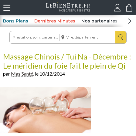
Bons Plans
Dernières Minutes
Nos partenaires
Spas
Massage Chinois / Tui Na - Décembre :
Le méridien du foie fait le plein de Qi
par
Mas'Santé
, le 10/12/2014