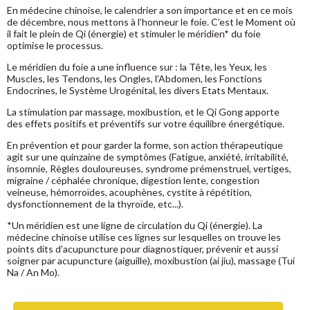
En médecine chinoise, le calendrier a son importance et en ce mois
de décembre, nous mettons à l’honneur le foie. C’est le Moment où
il fait le plein de Qi (énergie) et stimuler le méridien* du foie
optimise le processus.
Le méridien du foie a une influence sur : la Tête, les Yeux, les
Muscles, les Tendons, les Ongles, l’Abdomen, les Fonctions
Endocrines, le Système Urogénital, les divers Etats Mentaux.
La stimulation par massage, moxibustion, et le Qi Gong apporte
des effets positifs et préventifs sur votre équilibre énergétique.
En prévention et pour garder la forme, son action thérapeutique
agit sur une quinzaine de symptômes (Fatigue, anxiété, irritabilité,
insomnie, Règles douloureuses, syndrome prémenstruel, vertiges,
migraine / céphalée chronique, digestion lente, congestion
veineuse, hémorroïdes, acouphènes, cystite à répétition,
dysfonctionnement de la thyroïde, etc...).
*Un méridien est une ligne de circulation du Qi (énergie). La
médecine chinoise utilise ces lignes sur lesquelles on trouve les
points dits d’acupuncture pour diagnostiquer, prévenir et aussi
soigner par acupuncture (aiguille), moxibustion (ai jiu), massage (Tui
Na / An Mo).