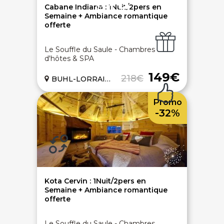
Cabane Indiana : 1Nuit/2pers en
Semaine + Ambiance romantique
offerte
Le Souffle du Saule - Chambres
Paiement sécurisé
d'hôtes & SPA
Service cadeau
149€
218€
BUHL-LORRAINE (57)
Promo
Livraison gratuite
94% de satisfaits
-32%
Échange 1 an
Kota Cervin : 1Nuit/2pers en
Semaine + Ambiance romantique
offerte
LIENS UTILES
Nos 5 engagements qualité
Le Souffle du Saule - Chambres