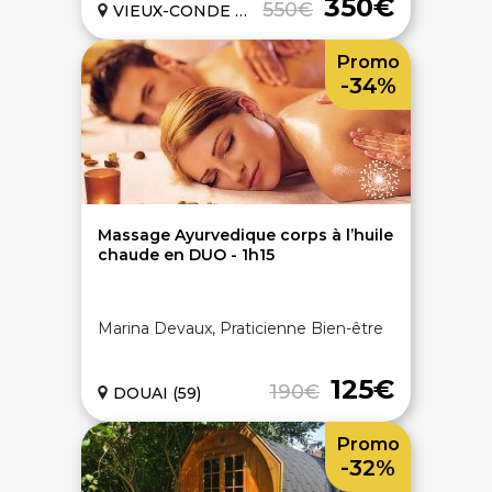
350€
550€
VIEUX-CONDE (59)
Promo
-34%
Massage Ayurvedique corps à l’huile
chaude en DUO - 1h15
Marina Devaux, Praticienne Bien-être
125€
190€
DOUAI (59)
Promo
-32%