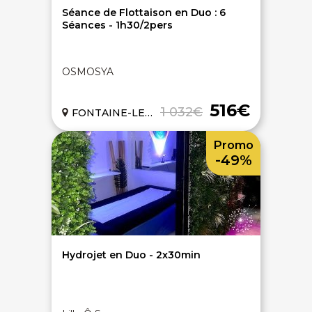
Séance de Flottaison en Duo : 6
Séances - 1h30/2pers
OSMOSYA
516€
1 032€
FONTAINE-LES-DIJON (21)
Promo
-49%
Hydrojet en Duo - 2x30min