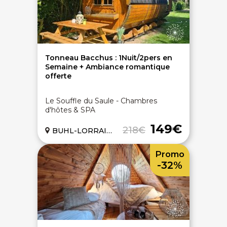
On discute ?
Tonneau Bacchus : 1Nuit/2pers en
Semaine + Ambiance romantique
offerte
SERVICE CLIENTS LeBienEtre.fr
Le Souffle du Saule - Chambres
d'hôtes & SPA
Email
Par ici... ;-)
Tél
03 20 14 99 99
149€
218€
BUHL-LORRAINE (57)
Notre service client est ouvert du lundi au vendredi
de 9h à 12h30 et de 14h à 18h
Promo
DEVENIR PARTENAIRE
-32%
Proposer mon établissement
Témoignages partenaires
RECRUTEMENT
Ouvrir une agence LeBienEtre.fr