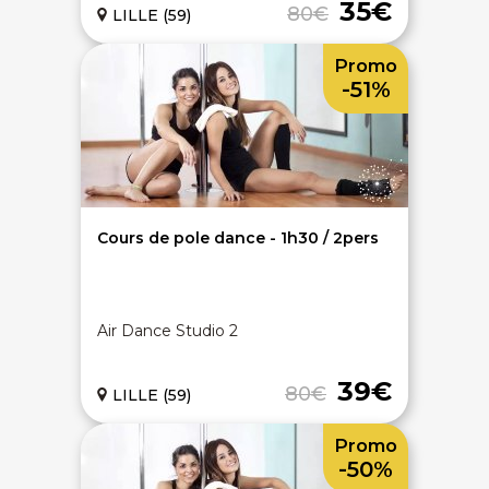
35€
80€
LILLE (59)
Promo
-51%
Cours de pole dance - 1h30 / 2pers
Air Dance Studio 2
39€
80€
LILLE (59)
Promo
-50%