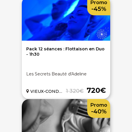
Promo
-45%
Pack 12 séances : Flottaison en Duo
- 1h30
Les Secrets Beauté d'Adeline
720€
1 320€
VIEUX-CONDE (59)
Promo
-40%