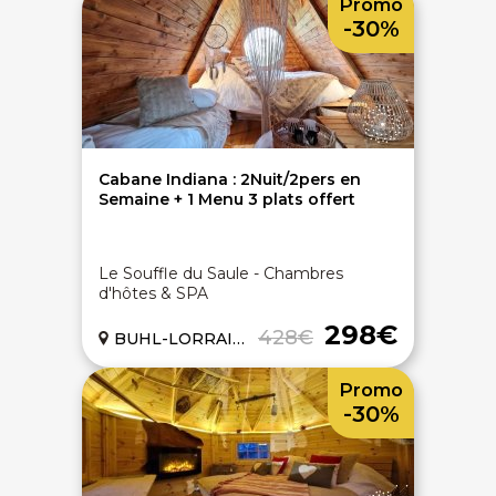
Promo
-30%
Cabane Indiana : 2Nuit/2pers en
Semaine + 1 Menu 3 plats offert
Le Souffle du Saule - Chambres
d'hôtes & SPA
298€
428€
BUHL-LORRAINE (57)
Promo
-30%