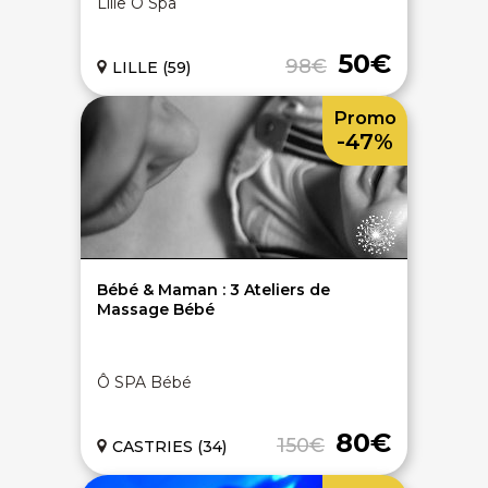
Lille Ô Spa
50€
98€
LILLE (59)
Promo
-47%
Bébé & Maman : 3 Ateliers de
Massage Bébé
Ô SPA Bébé
80€
150€
CASTRIES (34)