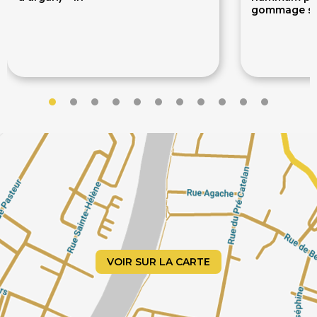
gommage sav
63€
26
80€
30€
VOIR SUR LA CARTE