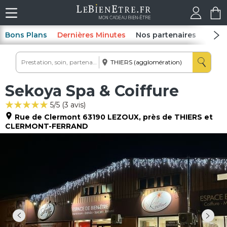
Bons Plans
Dernières Minutes
Nos partenaires
Spas
Sekoya Spa & Coiffure
5
/5 (
3
avis)
Rue de Clermont
63190
LEZOUX
, près de THIERS et
CLERMONT-FERRAND