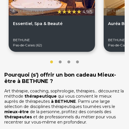
4,9/5
Essentiel, Spa & Beauté
Auréa Bie
On discute ?
BETHUNE
BETHUNE
Pas-de-Calais (62)
Pas-de-Calais
SERVICE CLIENTS LeBienEtre.fr
Email
Par ici... ;-)
Tél
03 20 14 99 99
Pourquoi (s') offrir un bon cadeau Mieux-
Notre service client est ouvert du lundi au vendredi
être à BETHUNE ?
de 9h à 12h30 et de 14h à 18h
Art thérapie, coaching, sophrologie, thérapies… découvrez la
méthode
thérapeutique
DEVENIR PARTENAIRE
qui vous convient le mieux
auprès de thérapeutes
à
BETHUNE
. Parmi une large
Proposer mon établissement
sélection de disciplines thérapeutiques tournées vers le
Témoignages partenaires
mieux-être
de la personne, profitez des conseils des
thérapeutes
et de professionnels du métier pour vous
RECRUTEMENT
recentrer sur vous-même en profondeur.
Ouvrir une agence LeBienEtre.fr