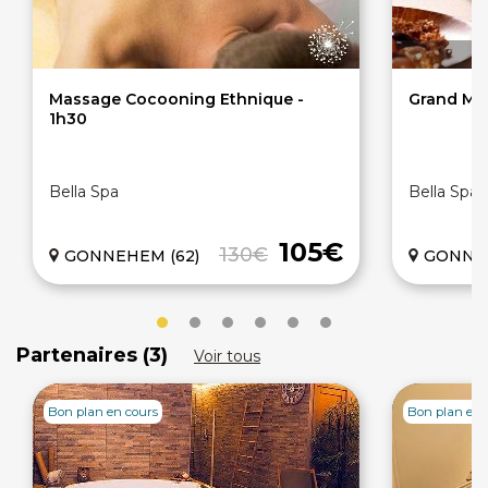
Massage Cocooning Ethnique -
Grand Mod
1h30
Bella Spa
Bella Spa
105€
130€
GONNEHEM (62)
GONNEH
Partenaires (3)
Voir tous
Bon plan en cours
Bon plan en 