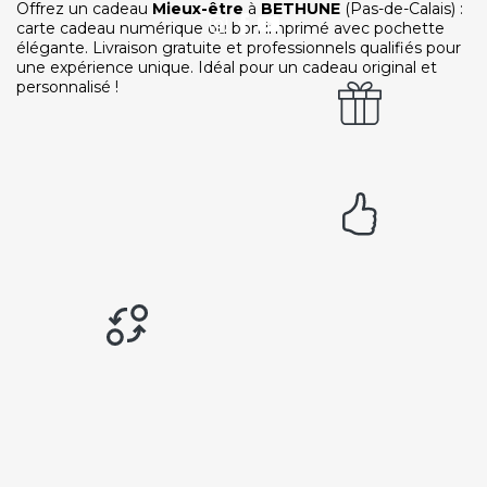
Offrez un cadeau
Mieux-être
à
BETHUNE
(Pas-de-Calais) :
carte cadeau numérique ou bon imprimé avec pochette
élégante. Livraison gratuite et professionnels qualifiés pour
une expérience unique. Idéal pour un cadeau original et
personnalisé !
Paiement sécurisé
Service cadeau
Livraison gratuite
94% de satisfaits
Échange 1 an
LIENS UTILES
Nos 5 engagements qualité