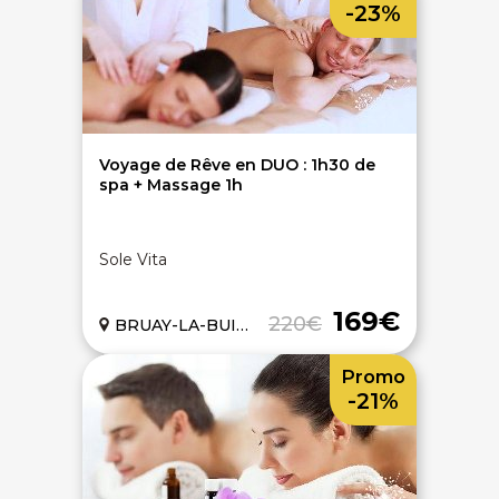
-23%
Voyage de Rêve en DUO : 1h30 de
spa + Massage 1h
Sole Vita
169€
220€
BRUAY-LA-BUISSIERE (62)
Promo
-21%