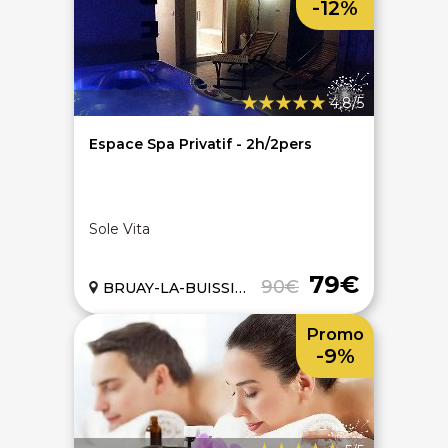
-12%
4,8/5
On discute ?
Espace Spa Privatif - 2h/2pers
SERVICE CLIENTS LeBienEtre.fr
Sole Vita
Email
Par ici... ;-)
Tél
03 20 14 99 99
79€
90€
BRUAY-LA-BUISSIERE (62)
Notre service client est ouvert du lundi au vendredi
de 9h à 12h30 et de 14h à 18h
Promo
DEVENIR PARTENAIRE
-9%
Proposer mon établissement
Témoignages partenaires
RECRUTEMENT