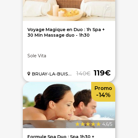
Voyage Magique en Duo : 1h Spa +
30 Min Massage duo - 1h30
Sole Vita
119€
140€
BRUAY-LA-BUISSIERE (62)
Promo
-14%
4,6/5
Formule Spa Duo : Spa 1h30 +