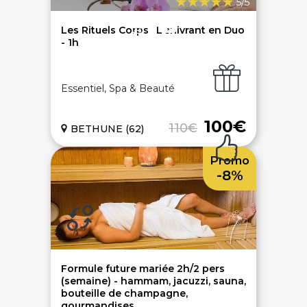
5/5
Ouvrir une agence LeBienEtre.fr
Les Rituels Corps : L’enivrant en Duo
- 1h
Essentiel, Spa & Beauté
Paiement sécurisé
Service cadeau
100€
110€
BETHUNE (62)
Promo
Livraison gratuite
94% de satisfaits
-8%
Échange 1 an
Formule future mariée 2h/2 pers
(semaine) - hammam, jacuzzi, sauna,
bouteille de champagne,
LIENS UTILES
gourmandises