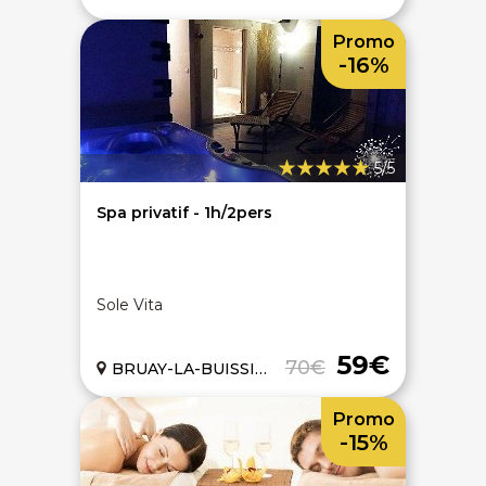
Promo
-16%
5/5
Spa privatif - 1h/2pers
Sole Vita
59€
70€
BRUAY-LA-BUISSIERE (62)
Promo
-15%