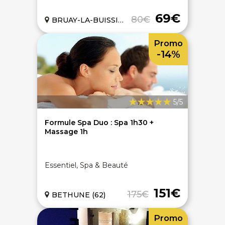
69€
80€
BRUAY-LA-BUISSIERE (62)
Promo
-14%
5/5
Formule Spa Duo : Spa 1h30 +
Massage 1h
Essentiel, Spa & Beauté
151€
175€
BETHUNE (62)
Promo