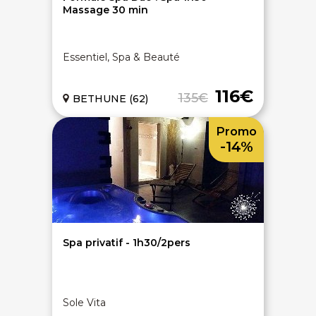
Massage 30 min
Essentiel, Spa & Beauté
116€
135€
BETHUNE (62)
Promo
-14%
Spa privatif - 1h30/2pers
Sole Vita