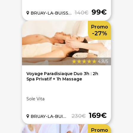
99€
140€
BRUAY-LA-BUISSIERE (62)
Promo
-27%
4,8/5
Voyage Paradisiaque Duo 3h : 2h
Spa Privatif + 1h Massage
Sole Vita
169€
230€
BRUAY-LA-BUISSIERE (62)
Promo