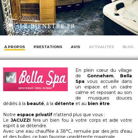
À PROPOS
PRESTATIONS
AVIS
ACTUALITÉS
BLOG
En plein cœur du village
de
Gonnehem
,
Bella
Spa
vous accueille dans
un espace et un cadre
calme et reposant au son
de musiques douces
dédiés à la
beauté
, à la
détente
et au
bien être
.
Notre
espace privatif
n'attend plus que vous :
Le
JACUZZI
fera un bien fou à votre corps et aide votre
esprit à se détendre.
Avec une eau chauffée à 38°C, remuée par des jets d'eau
et des bulles, ce bain favorise unedétente maximale.