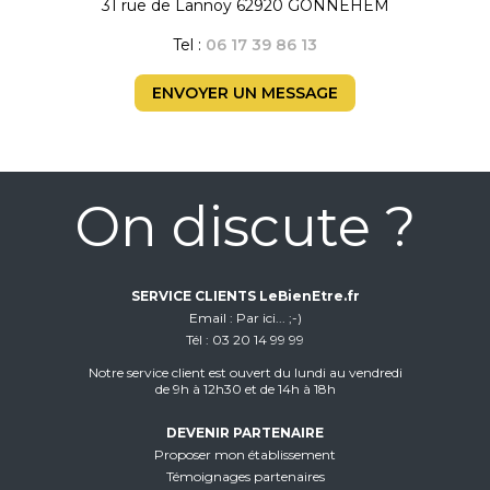
31 rue de Lannoy 62920 GONNEHEM
Tel :
06 17 39 86 13
ENVOYER UN MESSAGE
On discute ?
SERVICE CLIENTS LeBienEtre.fr
Email
Par ici... ;-)
Tél
03 20 14 99 99
Notre service client est ouvert du lundi au vendredi
de 9h à 12h30 et de 14h à 18h
DEVENIR PARTENAIRE
Proposer mon établissement
Témoignages partenaires