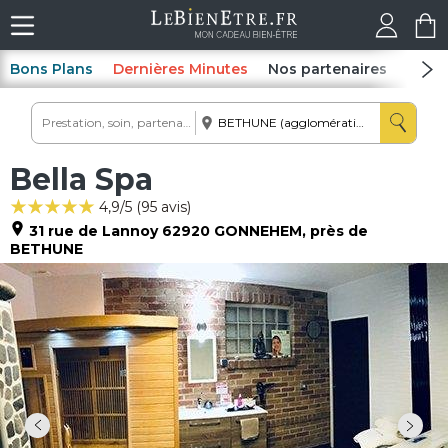
Bons Plans
Dernières Minutes
Nos partenaires
Spas
Bella Spa
4,9
/5 (
95
avis)
31 rue de Lannoy
62920
GONNEHEM
, près de
BETHUNE