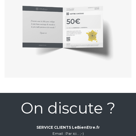
On discute ?
SERVICE CLIENTS LeBienEtre.fr
Email
Par ici... ;-)