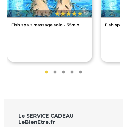
5/5
Fish spa + massage solo - 35min
Fish spa -
35€
60€
Le SERVICE CADEAU
LeBienEtre.fr