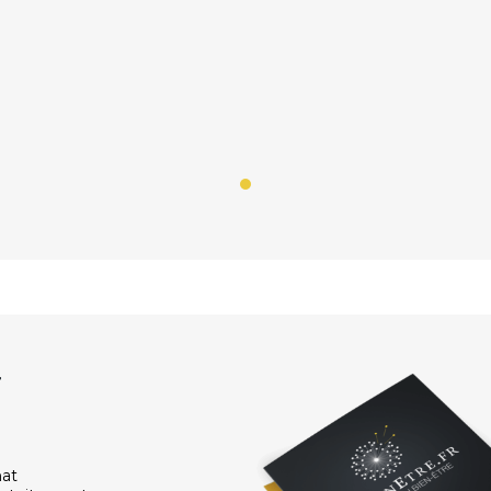
r
hat