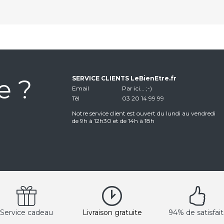
e ?
SERVICE CLIENTS LeBienEtre.fr
Email
Par ici... ;-)
Tél
03 20 14 99 99
Notre service client est ouvert du lundi au vendredi
de 9h à 12h30 et de 14h à 18h
Service cadeau
Livraison gratuite
94% de satisfait