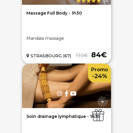
5/5
Massage Full Body - 1h30
SERVICE CLIENTS LeBienEtre.fr
Email
Par ici... ;-)
Tél
03 20 14 99 99
Notre service client est ouvert du lundi au vendredi
Mandala massage
de 9h à 12h30 et de 14h à 18h
DEVENIR PARTENAIRE
84€
110€
STRASBOURG (67)
Proposer mon établissement
Témoignages partenaires
Promo
-24%
RECRUTEMENT
Ouvrir une agence LeBienEtre.fr
Soin drainage lymphatique - 1h30
Paiement sécurisé
Service cadeau