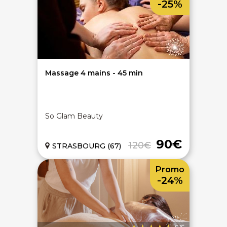
-25%
Massage 4 mains - 45 min
So Glam Beauty
90€
120€
STRASBOURG (67)
Promo
-24%
On discute ?