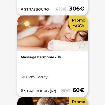
306€
410€
STRASBOURG (67)
Promo
-25%
Massage harmonie - 1h
So Glam Beauty
60€
80€
STRASBOURG (67)
Promo