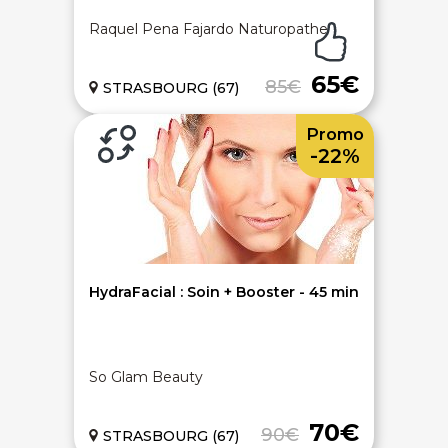
Raquel Pena Fajardo Naturopathe
Livraison gratuite
94% de satisfaits
65€
85€
STRASBOURG (67)
Promo
-22%
Échange 1 an
LIENS UTILES
Nos 5 engagements qualité
HydraFacial : Soin + Booster - 45 min
Notre charte de confiance
Les avis 100% certifiés
Bien-être en entreprise
On vous aide - FAQ
So Glam Beauty
ACCÈS RAPIDES
70€
90€
STRASBOURG (67)
Bons plans massages
Spa privatif