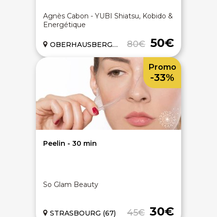
Agnès Cabon - YUBI Shiatsu, Kobido &
Energétique
50€
80€
OBERHAUSBERGEN (67)
Promo
-33%
Peelin - 30 min
So Glam Beauty
30€
45€
STRASBOURG (67)