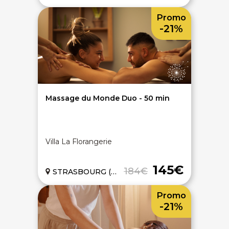
Chèques cadeaux bien-être
Hammam
Dernières minutes spa
Massage modelage
Promo
Évènements bien-être
Massage relaxant
-21%
Articles bien-être
Massage couple Duo
Top recherches
Massage future maman
Carte interactive
Toutes nos disciplines
À PROPOS
Massage du Monde Duo - 50 min
Qui sommes-nous
CGV - CGU
Mentions légales
Politique de confidentialité
Villa La Florangerie
145€
184€
STRASBOURG (67)
Promo
-21%