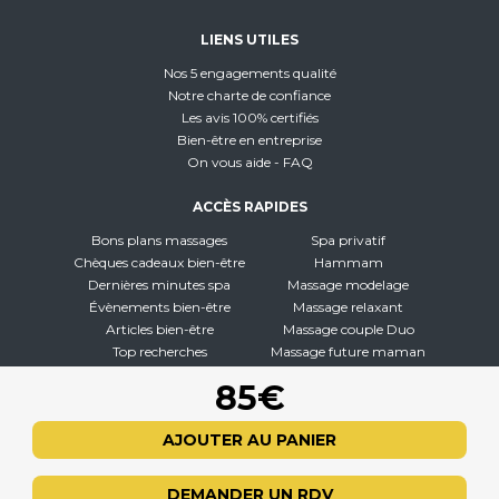
LIENS UTILES
Nos 5 engagements qualité
Notre charte de confiance
Les avis 100% certifiés
Bien-être en entreprise
On vous aide - FAQ
ACCÈS RAPIDES
Bons plans massages
Spa privatif
Chèques cadeaux bien-être
Hammam
Dernières minutes spa
Massage modelage
Évènements bien-être
Massage relaxant
Articles bien-être
Massage couple Duo
Top recherches
Massage future maman
Carte interactive
Toutes nos disciplines
85€
À PROPOS
AJOUTER AU PANIER
Qui sommes-nous
CGV - CGU
DEMANDER UN RDV