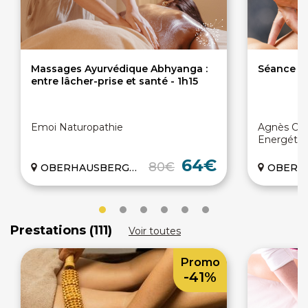
Massages Ayurvédique Abhyanga :
Séance de
entre lâcher-prise et santé - 1h15
Emoi Naturopathie
Agnès Cab
Energétiq
64€
80€
OBERHAUSBERGEN (67)
OBERHAUS
Prestations (111)
Voir toutes
Promo
-41%