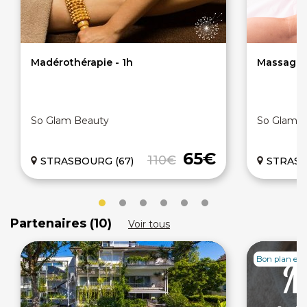
Madérothérapie - 1h
Massage l
So Glam Beauty
So Glam 
65€
110€
STRASBOURG (67)
STRASB
Partenaires (10)
Voir tous
Bon plan en 