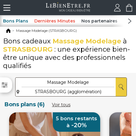
Bons Plans
Dernières Minutes
Nos partenaires
Spas
Massage Modelage (STRASBOURG)
Bons cadeaux
Massage Modelage
à
STRASBOURG
: une expérience bien-
être unique avec des professionnels
qualifiés
Bons plans (6)
Voir tous
5 bons restants
-20%
à