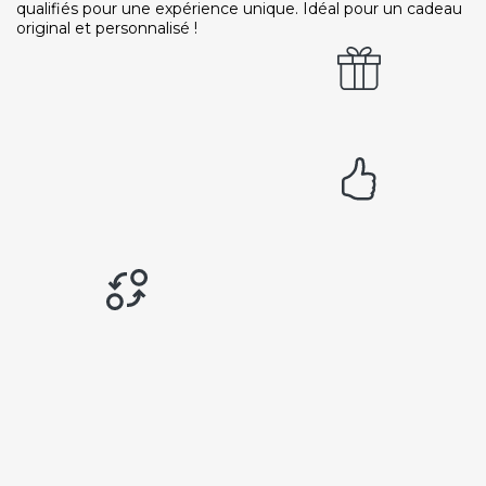
qualifiés pour une expérience unique. Idéal pour un cadeau
original et personnalisé !
Paiement sécurisé
Service cadeau
Livraison gratuite
94% de satisfaits
Échange 1 an
LIENS UTILES
Nos 5 engagements qualité
Notre charte de confiance