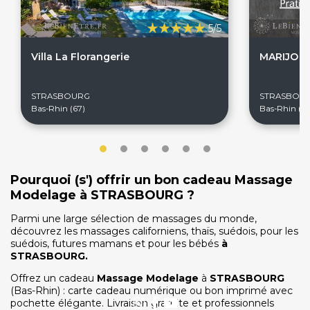
5/5
Villa La Florangerie
MARIJO M
On discute ?
STRASBOURG
STRASBOU
Bas-Rhin (67)
Bas-Rhin (67
SERVICE CLIENTS LeBienEtre.fr
Email
Par ici... ;-)
Tél
03 20 14 99 99
Notre service client est ouvert du lundi au vendredi
Pourquoi (s') offrir un bon cadeau Massage
de 9h à 12h30 et de 14h à 18h
Modelage à STRASBOURG ?
DEVENIR PARTENAIRE
Parmi une large sélection de massages du monde,
Proposer mon établissement
découvrez les massages californiens, thaïs, suédois, pour les
Témoignages partenaires
suédois, futures mamans et pour les bébés
à
STRASBOURG
.
RECRUTEMENT
Offrez un cadeau
Massage Modelage
à
STRASBOURG
Ouvrir une agence LeBienEtre.fr
(Bas-Rhin) : carte cadeau numérique ou bon imprimé avec
pochette élégante. Livraison gratuite et professionnels